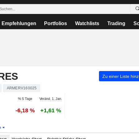
Empfehlungen
Portfolios
Watchlists
Trading
Sc
RES
Zu einer Liste hin
ARMERV160025
% 5 Tage
Veränd. 1. Jan.
-6,18 %
+1,61 %
e