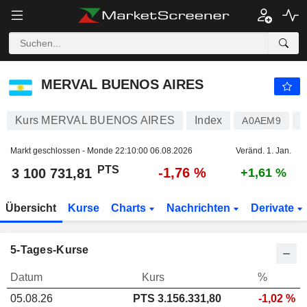
MERVAL BUENOS AIRES
3 100 731,81
PTS
-1,76 %
MERVAL BUENOS AIRES
Kurs MERVAL BUENOS AIRES
Index
A0AEM9
A
Markt geschlossen - Monde
22:10:00 06.08.2026
Veränd. 1. Jan.
PTS
-1,76 %
3 100 731,81
+1,61 %
Übersicht
Kurse
Charts
Nachrichten
Derivate
5-Tages-Kurse
Datum
Kurs
%
05.08.26
PTS 3.156.331,80
-1,02 %