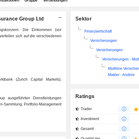
ansaktionen
Gruppe
Verbindungen
nsurance Group Ltd
Sektor
ungskonzern. Die Einkommen (vor
Finanzwirtschaft
erteilen sich auf die verschiedenen
Versicherungen
Versicherungen
Versicherungen - Mult
Multiline Versich
Makler - Andere
ktbank (Zurich Capital Markets),
Ratings
up ausgeführten Dienstleistungen
ien-Sammlung, Portfolio-Management
Trader
Investment
Gesamt
Qualität der