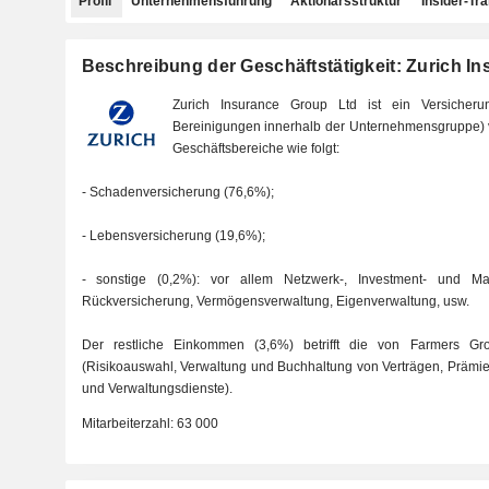
Profil
Unternehmensführung
Aktionärsstruktur
Insider-Tr
Beschreibung der Geschäftstätigkeit: Zurich I
Zurich Insurance Group Ltd ist ein Versicher
Bereinigungen innerhalb der Unternehmensgruppe) v
Geschäftsbereiche wie folgt:
- Schadenversicherung (76,6%);
- Lebensversicherung (19,6%);
- sonstige (0,2%): vor allem Netzwerk-, Investment- und Mar
Rückversicherung, Vermögensverwaltung, Eigenverwaltung, usw.
Der restliche Einkommen (3,6%) betrifft die von Farmers Gro
(Risikoauswahl, Verwaltung und Buchhaltung von Verträgen, Präm
und Verwaltungsdienste).
Mitarbeiterzahl:
63 000