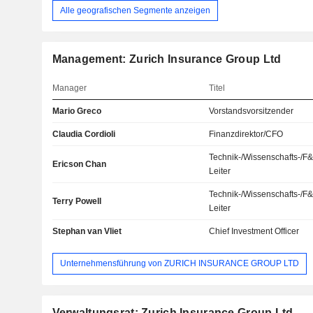
Alle geografischen Segmente anzeigen
Management: Zurich Insurance Group Ltd
Manager
Titel
Mario Greco
Vorstandsvorsitzender
Claudia Cordioli
Finanzdirektor/CFO
Technik-/Wissenschafts-/F
Ericson Chan
Leiter
Technik-/Wissenschafts-/F
Terry Powell
Leiter
Stephan van Vliet
Chief Investment Officer
Unternehmensführung von ZURICH INSURANCE GROUP LTD
Verwaltungsrat: Zurich Insurance Group Ltd