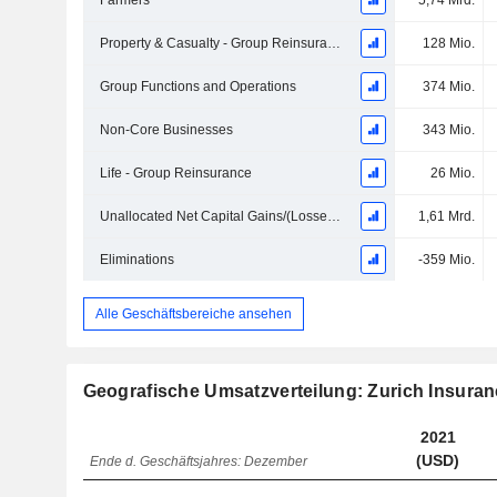
Farmers
5,74 Mrd.
Property & Casualty - Group Reinsurance
128 Mio.
Group Functions and Operations
374 Mio.
Non-Core Businesses
343 Mio.
Life - Group Reinsurance
26 Mio.
Unallocated Net Capital Gains/(Losses) on Investments and Impairments, Net of Policyholder Allocation
1,61 Mrd.
Eliminations
-359 Mio.
Alle Geschäftsbereiche ansehen
Geografische Umsatzverteilung: Zurich Insura
2021
(USD)
Ende d. Geschäftsjahres: Dezember