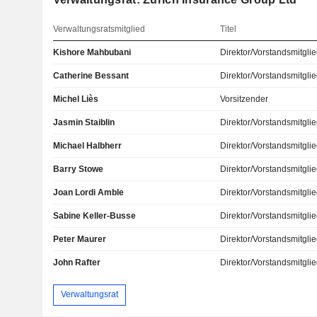
Verwaltungsratsmitglied
Titel
Kishore Mahbubani
Direktor/Vorstandsmitgli
Catherine Bessant
Direktor/Vorstandsmitgli
Michel Liès
Vorsitzender
Jasmin Staiblin
Direktor/Vorstandsmitgli
Michael Halbherr
Direktor/Vorstandsmitgli
Barry Stowe
Direktor/Vorstandsmitgli
Joan Lordi Amble
Direktor/Vorstandsmitgli
Sabine Keller-Busse
Direktor/Vorstandsmitgli
Peter Maurer
Direktor/Vorstandsmitgli
John Rafter
Direktor/Vorstandsmitgli
Verwaltungsrat