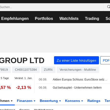
Empfehlungen
Portfolios
Watchlists
Trading
Sc
 GROUP LTD
Zu einer Liste hinzufügen
PDF-
79919
CH0011075394
ZURN
Versicherungen - Multiline
 5 Tage
Veränd. 1. Jan.
06.08.
Aktien Europa Schluss: EuroStoxx setzt Rekordlauf fort - Nahost-Hoffnung
,57 %
-2,13 %
06.08.
Gut behauptet - Unternehmen liefern
ehmen
Finanzen
Bewertung
Konsens
Ratings
Te