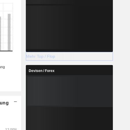
Mehr Top / Flop
Devisen / Forex
nung