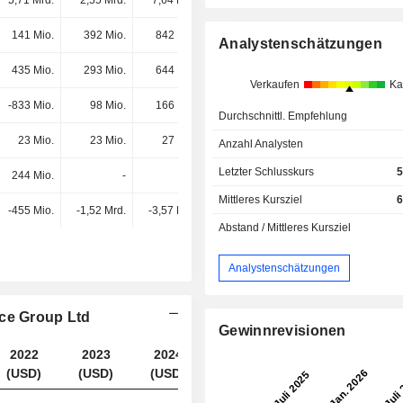
5,71 Mrd.
2,55 Mrd.
7,64 Mrd.
7,09 Mrd.
141 Mio.
392 Mio.
842 Mio.
859 Mio.
Analystenschätzungen
435 Mio.
293 Mio.
644 Mio.
541 Mio.
Verkaufen
Ka
-833 Mio.
98 Mio.
166 Mio.
205 Mio.
Durchschnittl. Empfehlung
23 Mio.
23 Mio.
27 Mio.
32 Mio.
Anzahl Analysten
Letzter Schlusskurs
5
244 Mio.
-
-
-
Mittleres Kursziel
6
-455 Mio.
-1,52 Mrd.
-3,57 Mrd.
-3,5 Mrd.
Abstand / Mittleres Kursziel
Analystenschätzungen
nce Group Ltd
Gewinnrevisionen
2022
2023
2024
2025
(USD)
(USD)
(USD)
(USD)