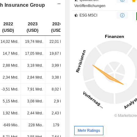
ch Insurance Group
Veröffentlichungen
ESG MSCI
2022
2023
2024
2025
(USD)
(USD)
(USD)
(USD)
14,02 Mrd.
19,74 Mrd.
22,01 Mrd.
23,16 Mrd.
14,7 Mrd.
17,05 Mrd.
19,67 Mrd.
21,66 Mrd.
2,88 Mrd.
3,18 Mrd.
3,99 Mrd.
4,31 Mrd.
2,34 Mrd.
2,84 Mrd.
3,38 Mrd.
3,42 Mrd.
-3,51 Mrd.
7,91 Mrd.
8,02 Mrd.
8,72 Mrd.
5,15 Mrd.
3,08 Mrd.
2,9 Mrd.
2,92 Mrd.
1,92 Mrd.
2,44 Mrd.
2,43 Mrd.
2,54 Mrd.
-649 Mio.
228 Mio.
179 Mio.
78 Mio.
Mehr Ratings