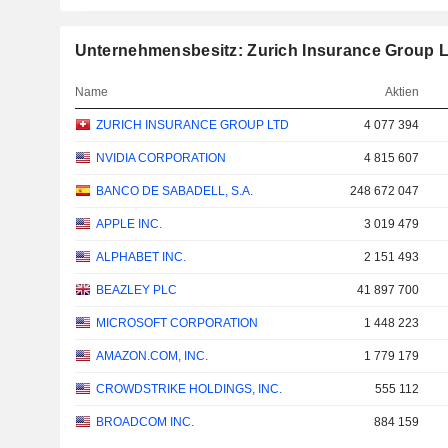
Unternehmensbesitz: Zurich Insurance Group L
Name
Aktien
ZURICH INSURANCE GROUP LTD
4 077 394
NVIDIA CORPORATION
4 815 607
BANCO DE SABADELL, S.A.
248 672 047
APPLE INC.
3 019 479
ALPHABET INC.
2 151 493
BEAZLEY PLC
41 897 700
MICROSOFT CORPORATION
1 448 223
AMAZON.COM, INC.
1 779 179
CROWDSTRIKE HOLDINGS, INC.
555 112
BROADCOM INC.
884 159