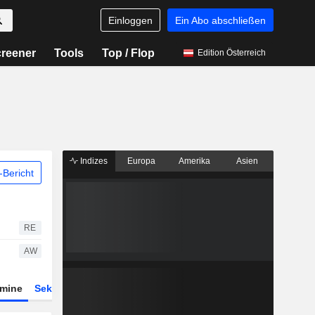
Einloggen
Ein Abo abschließen
reener
Tools
Top / Flop
Edition Österreich
Indizes
Europa
Amerika
Asien
Bericht
RE
AW
rmine
Sektor
Derivate
ETFs