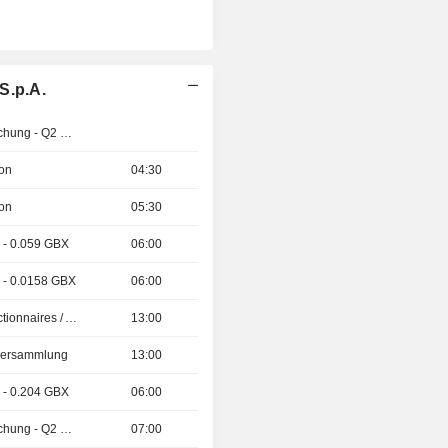
S.p.A.
Ergebnisveröffentlichung - Q2 2026
ion
04:30
ion
05:30
 - 0.059 GBX
06:00
 - 0.0158 GBX
06:00
Présentation aux Actionnaires / Analystes
13:00
tversammlung
13:00
 - 0.204 GBX
06:00
Ergebnisveröffentlichung - Q2 2026
07:00