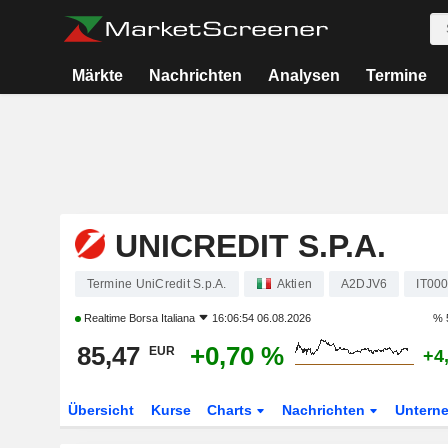
Märkte
Nachrichten
Analysen
Termine
UNICREDIT S.P.A.
Termine UniCredit S.p.A.
Aktien
A2DJV6
IT00
Realtime
Borsa Italiana
16:06:54 06.08.2026
% 
85,47
+0,70 %
EUR
+4
Übersicht
Kurse
Charts
Nachrichten
Untern