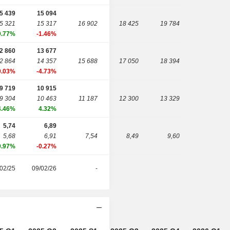
5 439
15 094
5 321
15 317
16 902
18 425
19 784
0.77%
-1.46%
2 860
13 677
2 864
14 357
15 688
17 050
18 394
0.03%
-4.73%
9 719
10 915
9 304
10 463
11 187
12 300
13 329
4.46%
4.32%
5,74
6,89
5,68
6,91
7,54
8,49
9,60
0.97%
-0.27%
/02/25
09/02/26
-