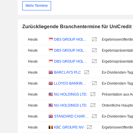
Mehr Termine
Zurückliegende Branchentermine für UniCredit 
Heute
DBS GROUP HOLDINGS LTD
Heute
DBS GROUP HOLDINGS LTD
Ergebnispräsentat
Heute
DBS GROUP HOLDINGS LTD
Ergebnispräsentat
Heute
BARCLAYS PLC
Ex-Dividenden-Tag
Heute
LLOYDS BANKING GROUP PLC
Ex-Dividenden-Tag
Heute
NU HOLDINGS LTD.
Heute
NU HOLDINGS LTD.
Ordentliche Haup
Heute
STANDARD CHARTERED PLC
Ex-Dividenden-Tag
Heute
KBC GROUPE NV