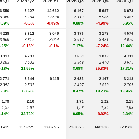
5 Q1
2025 Q2
2025 S1
2025 Q3
2025 Q4
2026 Q1
6 550
6 127
12 682
6 167
5 687
6 873
6 060
6 164
12 694
6 113
5 986
6 487
8.09%
-0.6%
-0.09%
0.88%
-4.99%
5.95%
4 228
3 812
8 046
3 876
3 173
4 576
3 669
3 817
8 054
3 617
3 421
4 070
5.25%
-0.13%
-0.1%
7.17%
-7.24%
12.44%
3 913
4 293
3 639
1 832
4 311
3 283
3 532
3 349
2 470
3 675
9.18%
21.55%
8.68%
-25.83%
17.31%
2 771
3 344
6 115
2 633
2 167
3 218
2 352
2 501
2 427
1 833
2 705
17.8%
33.69%
8.47%
18.23%
18.96%
1,79
2,16
1,71
1,22
2,15
1,57
1,61
1,58
1,34
1,98
4.14%
33.78%
8.05%
-8.82%
8.34%
05/25
23/07/25
23/07/25
22/10/25
09/02/26
05/05/26