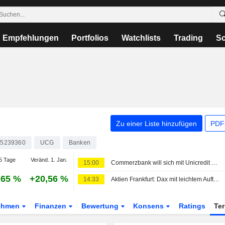
Empfehlungen
Portfolios
Watchlists
Trading
Sc
Zu einer Liste hinzufügen
PDF-
05239360
UCG
Banken
5 Tage
Veränd. 1. Jan.
15:00
Commerzbank will sich mit Unicredit arrangieren
,65 %
+20,56 %
14:33
Aktien Frankfurt: Dax mit leichtem Auftrieb - Gewinnmitnahmen bei Siemens-Aktien
ehmen
Finanzen
Bewertung
Konsens
Ratings
Te