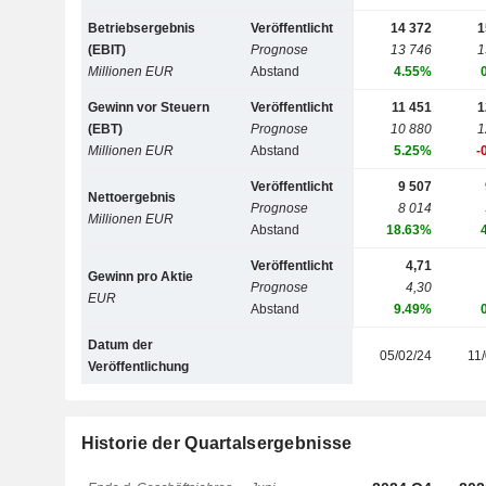
Betriebsergebnis
Veröffentlicht
14 372
1
(EBIT)
Prognose
13 746
1
Millionen EUR
Abstand
4.55%
Gewinn vor Steuern
Veröffentlicht
11 451
1
(EBT)
Prognose
10 880
1
Millionen EUR
Abstand
5.25%
-
Veröffentlicht
9 507
Nettoergebnis
Prognose
8 014
Millionen EUR
Abstand
18.63%
Veröffentlicht
4,71
Gewinn pro Aktie
Prognose
4,30
EUR
Abstand
9.49%
Datum der
05/02/24
11
Veröffentlichung
Historie der Quartalsergebnisse