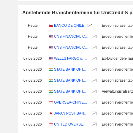
Anstehende Branchentermine für UniCredit S.p
Heute
BANCO DE CHILE
Ergebnispräsentat
Heute
CNB FINANCIAL CORPORATION
Heute
CNB FINANCIAL CORPORATION
Ergebnispräsentat
07.08.2026
WELLS FARGO & COMPANY
Ex-Dividenden-Tag
07.08.2026
STATE BANK OF INDIA
07.08.2026
STATE BANK OF INDIA
Ergebnispräsentat
07.08.2026
STATE BANK OF INDIA
Verwaltungsratssit
07.08.2026
OVERSEA-CHINESE BANKING CORPORATION LIMITED
07.08.2026
JAPAN POST BANK CO., LTD.
07.08.2026
UNITED OVERSEAS BANK LIMITED