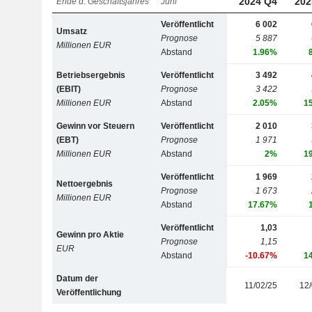
2024 Q4
202
Ende d. Geschäftsjahres
Juni
Veröffentlicht
6 002
Umsatz
Prognose
5 887
Millionen EUR
Abstand
1.96%
Betriebsergebnis
Veröffentlicht
3 492
(EBIT)
Prognose
3 422
Millionen EUR
Abstand
2.05%
1
Gewinn vor Steuern
Veröffentlicht
2 010
(EBT)
Prognose
1 971
Millionen EUR
Abstand
2%
1
Veröffentlicht
1 969
Nettoergebnis
Prognose
1 673
Millionen EUR
Abstand
17.67%
Veröffentlicht
1,03
Gewinn pro Aktie
Prognose
1,15
EUR
Abstand
-10.67%
1
Datum der
11/02/25
12/
Veröffentlichung