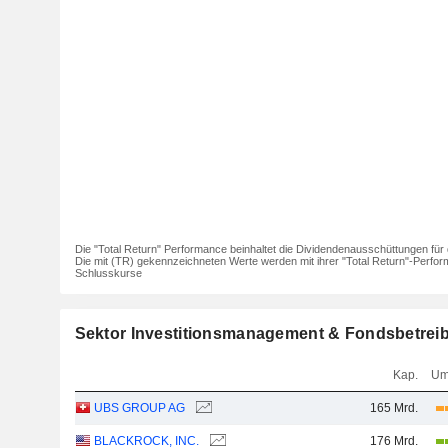
Die "Total Return" Performance beinhaltet die Dividendenausschüttungen für 
Die mit (TR) gekennzeichneten Werte werden mit ihrer "Total Return"-Perfor
Schlusskurse
Sektor Investitionsmanagement & Fondsbetreib
Kap.
Um
UBS GROUP AG
165 Mrd.
BLACKROCK, INC.
176 Mrd.