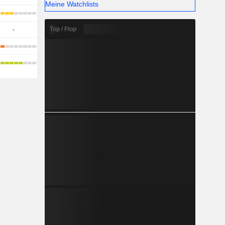
Meine Watchlists
Top / Flop
-