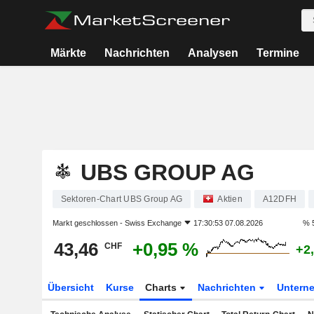
Märkte
Nachrichten
Analysen
Termine
UBS GROUP AG
Sektoren-Chart UBS Group AG
Aktien
A12DFH
Markt geschlossen -
Swiss Exchange
17:30:53 07.08.2026
% 
43,46
+0,95 %
CHF
+2
Übersicht
Kurse
Charts
Nachrichten
Untern