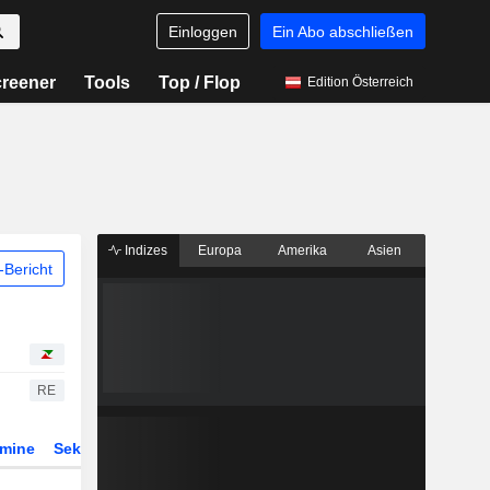
Einloggen
Ein Abo abschließen
reener
Tools
Top / Flop
Edition Österreich
Indizes
Europa
Amerika
Asien
Bericht
RE
rmine
Sektor
Derivate
ETFs