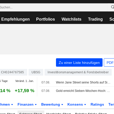
Empfehlungen
Portfolios
Watchlists
Trading
Sc
Zu einer Liste hinzufügen
PDF-
CH0244767585
UBSG
Investitionsmanagement & Fondsbetreiber
5 Tage
Veränd. 1. Jan.
07.08.
Wenn Jane Street seine Shorts auf Sivers Semiconductors eindeckt
,14 %
+17,59 %
07.08.
Gold erreicht Sieben-Wochen-Hoch: Schwache US-Arbeitsmarktdaten dämpfen Zinserhöhungserwartungen
ehmen
Finanzen
Bewertung
Konsens
Ratings
Te