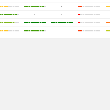
-
-
-
-