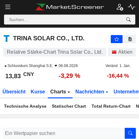
TRINA SOLAR CO., LTD.
13,83
¥
-3,29 %
TRINA SOLAR CO., LTD.
Relative Stärke-Chart Trina Solar Co., Ltd.
Aktien
Schlusskurs
Shanghai S.E.
06.08.2026
Veränd. 1. Jan.
CNY
-3,29 %
13,83
-16,44 %
Übersicht
Kurse
Charts
Nachrichten
Unterneh
Technische Analyse
Statischer Chart
Total Return-Chart
N