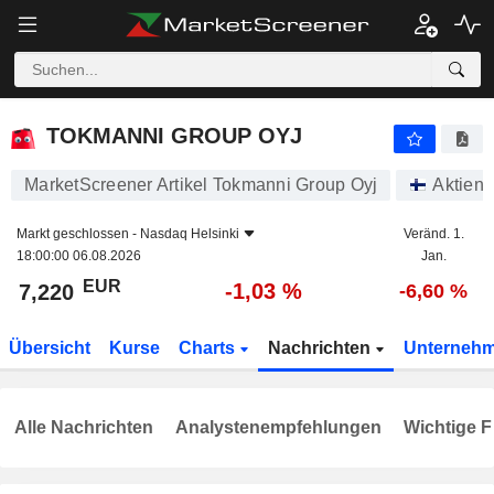
TOKMANNI GROUP OYJ
7,220
€
-1,03 %
TOKMANNI GROUP OYJ
MarketScreener Artikel Tokmanni Group Oyj
Aktien
Markt geschlossen -
Nasdaq Helsinki
Veränd. 1.
18:00:00 06.08.2026
Jan.
EUR
-1,03 %
7,220
-6,60 %
Übersicht
Kurse
Charts
Nachrichten
Unterneh
Alle Nachrichten
Analystenempfehlungen
Wichtige F