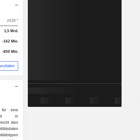
2028 *
1,5 Mrd.
-162 Mio.
-850 Mio.
anzdaten
 für eine
rheit in
eicht dies
titätsdaten
itätstypen