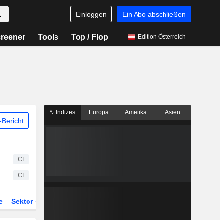
Einloggen
Ein Abo abschließen
reener
Tools
Top / Flop
Edition Österreich
Indizes
Europa
Amerika
Asien
Bericht
CI
CI
e
Sektor
Derivate