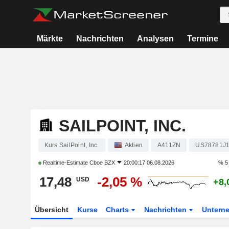
Märkte
Nachrichten
Analysen
Termine
SAILPOINT, INC.
Kurs SailPoint, Inc.
Aktien
A411ZN
US78781J
Realtime-Estimate
Cboe BZX
20:00:17 06.08.2026
% 5
17,48
-2,05 %
USD
+8,
Übersicht
Kurse
Charts
Nachrichten
Untern