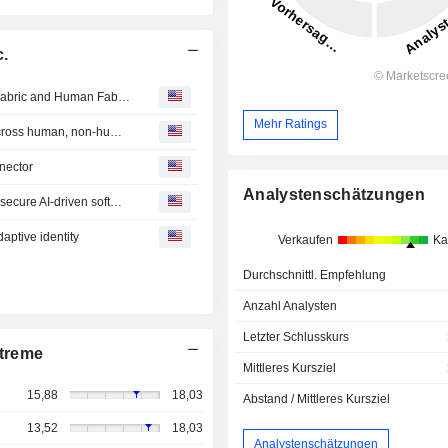
c.
Sailpoint Unveils Identity Security Solution with Agentic Fabric and Human Fabric
Mehr Ratings
SailPoint eliminates blind spots with unified protection across human, non-human, and AI agent identities
nnector
Analystenschätzungen
SailPoint introduces new Cursor Enterprise connector to secure AI-driven software development
aptive identity
Verkaufen
Ka
Durchschnittl. Empfehlung
Anzahl Analysten
Letzter Schlusskurs
treme
Mittleres Kursziel
15,88
18,03
Abstand / Mittleres Kursziel
13,52
18,03
Analystenschätzungen