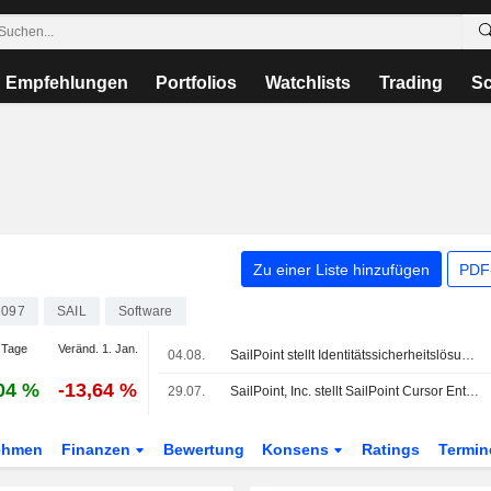
Empfehlungen
Portfolios
Watchlists
Trading
Sc
Zu einer Liste hinzufügen
PDF-
1097
SAIL
Software
 Tage
Veränd. 1. Jan.
04.08.
SailPoint stellt Identitätssicherheitslösung mit Agentic Fabric und Human Fabric vor
04 %
-13,64 %
29.07.
SailPoint, Inc. stellt SailPoint Cursor Enterprise Connector vor
ehmen
Finanzen
Bewertung
Konsens
Ratings
Termin