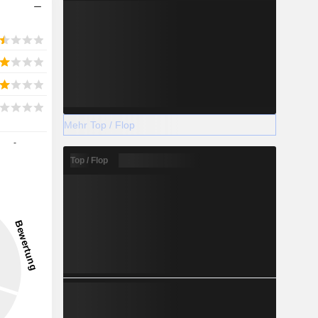
Mehr Top / Flop
-
Top / Flop