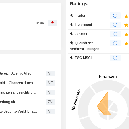
Ratings
Trader
16.06.
Investment
Gesamt
Qualität der
Veröffentlichungen
ESG MSCI
SailPoint laut RBC gut positioniert, um von Chancen im Bereich Agentic AI zu profitieren
MT
SailPoint laut RBC gut positioniert im Identity-Security-Markt – Chancen durch Agentic AI
MT
SailPoint herabgestuft: BofA besorgt über Wachstumsaussichten angesichts des Wandels zu Plattform-IAM
MT
wertung ab
ZM
SailPoint laut RBC gut positioniert im wachsenden Identity-Security-Markt für aufkommende Agentic-Opportunitäten
MT