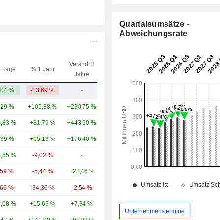
Quartalsumsätze -
Abweichungsrate
Veränd. 3
5 Tage
% 1 Jahr
Kap.($)
Jahre
,04 %
-13,69 %
-
10,12 Mrd.
,29 %
+105,88 %
+230,75 %
296 Mrd.
,83 %
+81,79 %
+443,90 %
214 Mrd.
,39 %
+65,13 %
+176,40 %
120 Mrd.
,65 %
-9,02 %
-
17,46 Mrd.
,59 %
-5,44 %
+28,46 %
16,73 Mrd.
,66 %
-34,36 %
-2,54 %
12,8 Mrd.
,08 %
+15,65 %
+7,34 %
8,11 Mrd.
Unternehmenstermine
,47 %
+141,80 %
+98,08 %
5,13 Mrd.