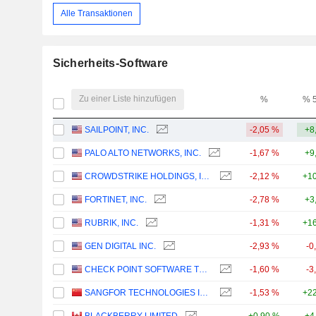
Alle Transaktionen
Sicherheits-Software
Zu einer Liste hinzufügen
%
% 
SAILPOINT, INC.
-2,05 %
+8
PALO ALTO NETWORKS, INC.
-1,67 %
+9
CROWDSTRIKE HOLDINGS, INC.
-2,12 %
+10
FORTINET, INC.
-2,78 %
+3
RUBRIK, INC.
-1,31 %
+16
GEN DIGITAL INC.
-2,93 %
-0
CHECK POINT SOFTWARE TECHNOLOGIES LTD.
-1,60 %
-3
SANGFOR TECHNOLOGIES INC.
-1,53 %
+22
BLACKBERRY LIMITED
+0,90 %
+4