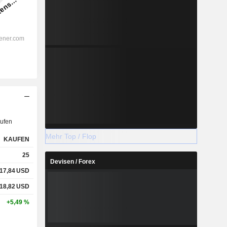
ufen
Mehr Top / Flop
KAUFEN
25
Devisen / Forex
17,84
USD
18,82
USD
+5,49 %