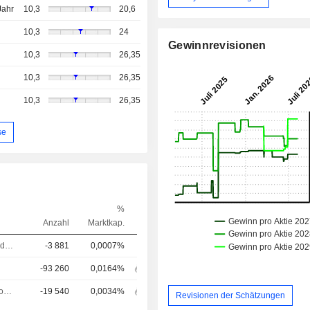
Jahr
10,3
20,6
10,3
24
Gewinnrevisionen
10,3
26,35
10,3
26,35
10,3
26,35
se
%
Anzahl
Marktkap.
Controller / Auditor
-3 881
0,0007%
-93 260
0,0164%
Chief Technology Officer (CTO)
-19 540
0,0034%
Revisionen der Schätzungen