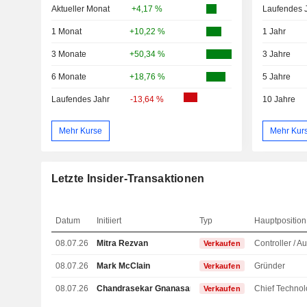
Aktueller Monat
+4,17 %
Laufendes 
1 Monat
+10,22 %
1 Jahr
3 Monate
+50,34 %
3 Jahre
6 Monate
+18,76 %
5 Jahre
Laufendes Jahr
-13,64 %
10 Jahre
Mehr Kurse
Mehr Kur
Letzte Insider-Transaktionen
Datum
Initiiert
Typ
Hauptposition
08.07.26
Mitra Rezvan
Verkaufen
08.07.26
Mark McClain
Gründer
Verkaufen
08.07.26
Chandrasekar Gnanasambandam
Verkaufen