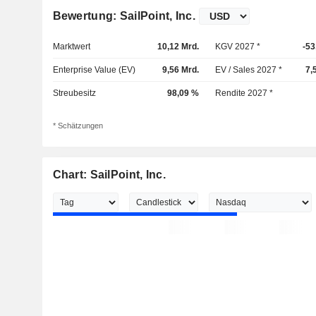
Bewertung: SailPoint, Inc.
Marktwert
10,12 Mrd.
KGV 2027 *
-53
Enterprise Value (EV)
9,56 Mrd.
EV / Sales 2027 *
7,
Streubesitz
98,09 %
Rendite 2027 *
* Schätzungen
Chart: SailPoint, Inc.