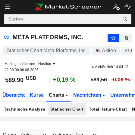
META PLATFORMS, INC.
589,90
$
+0,19 %
META PLATFORMS, INC.
Statischer Chart Meta Platforms, Inc.
Aktien
A1J
Markt geschlossen -
Nasdaq
Vorbörslich
14:04:19
22:00:00 06.08.2026
USD
+0,19 %
589,90
589,56
-0,06 %
Übersicht
Kurse
Charts
Nachrichten
Unterneh
Technische Analyse
Statischer Chart
Total Return-Chart
N
Dauer
Zeitraum