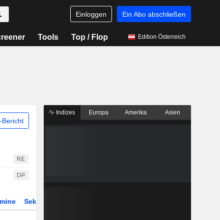
Einloggen
Ein Abo abschließen
reener
Tools
Top / Flop
Edition Österreich
Indizes
Europa
Amerika
Asien
Bericht
RE
DP
rmine
Sektor
Derivate
ETFs