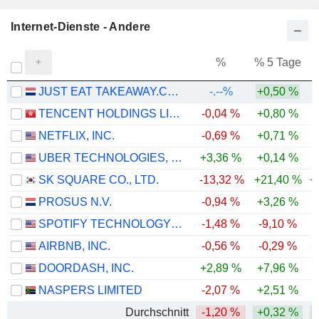
Internet-Dienste - Andere
%
% 5 Tage
%
JUST EAT TAKEAWAY.COM N.V.
-.--%
+0,50 %
TENCENT HOLDINGS LIMITED
-0,04 %
+0,80 %
-
NETFLIX, INC.
-0,69 %
+0,71 %
-
UBER TECHNOLOGIES, INC.
+3,36 %
+0,14 %
-
SK SQUARE CO., LTD.
-13,32 %
+21,40 %
+
PROSUS N.V.
-0,94 %
+3,26 %
-
SPOTIFY TECHNOLOGY S.A.
-1,48 %
-9,10 %
-
AIRBNB, INC.
-0,56 %
-0,29 %
+
DOORDASH, INC.
+2,89 %
+7,96 %
-
NASPERS LIMITED
-2,07 %
+2,51 %
-
Durchschnitt
-1,20 %
+0,32 %
+