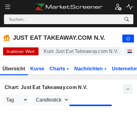
-.-
JUST EAT TAKEAWAY.COM N.V.
20,22
€
-
%
JUST EAT TAKEAWAY.COM N.V.
Kurs Just Eat Takeaway.com N.V.
A
Inaktiver Wert
Übersicht
Kurse
Charts
Nachrichten
Unterneh
Chart: Just Eat Takeaway.com N.V.