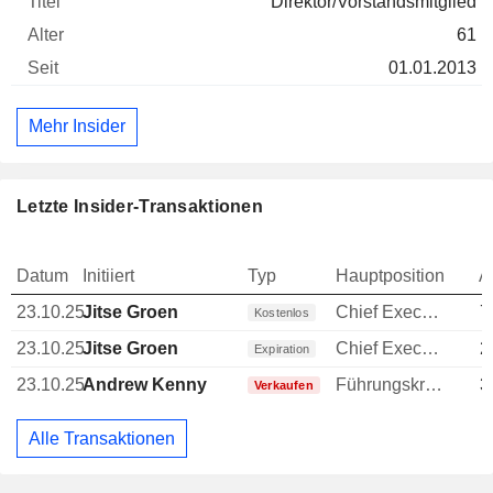
Direktor/Vorstandsmitglied
61
01.01.2013
Mehr Insider
Letzte Insider-Transaktionen
Datum
Initiiert
Typ
Hauptposition
A
23.10.25
Jitse Groen
Chief Executive Officer (CEO)
7
Kostenlos
23.10.25
Jitse Groen
Chief Executive Officer (CEO)
2
Expiration
23.10.25
Andrew Kenny
Führungskraft / leitender Angestellter
3
Verkaufen
Alle Transaktionen