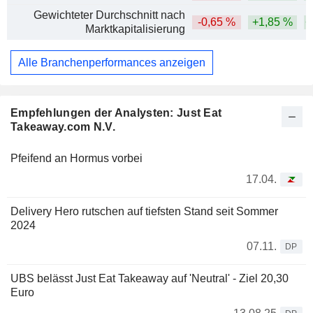
Gewichteter Durchschnitt nach
-0,65 %
+1,85 %
+
Marktkapitalisierung
Alle Branchenperformances anzeigen
Empfehlungen der Analysten: Just Eat
Takeaway.com N.V.
Pfeifend an Hormus vorbei
17.04.
Delivery Hero rutschen auf tiefsten Stand seit Sommer
2024
07.11.
DP
UBS belässt Just Eat Takeaway auf 'Neutral' - Ziel 20,30
Euro