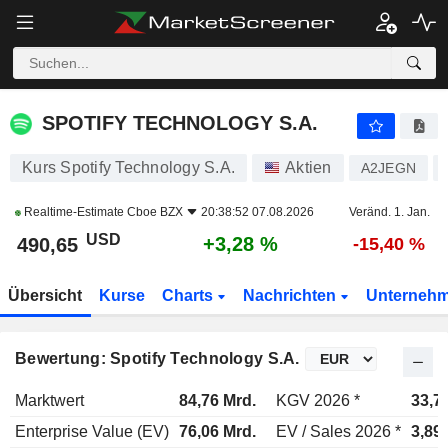
SPOTIFY TECHNOLOGY S.A.
490,65
$
+3,28 %
SPOTIFY TECHNOLOGY S.A.
Kurs Spotify Technology S.A.
Aktien
A2JEGN
Realtime-Estimate
Cboe BZX
20:38:52 07.08.2026
Veränd. 1. Jan.
USD
+3,28 %
490,65
-15,40 %
Übersicht
Kurse
Charts
Nachrichten
Unterneh
Bewertung: Spotify Technology S.A.
Marktwert
84,76 Mrd.
KGV 2026 *
33,7
Enterprise Value (EV)
76,06 Mrd.
EV / Sales 2026 *
3,89