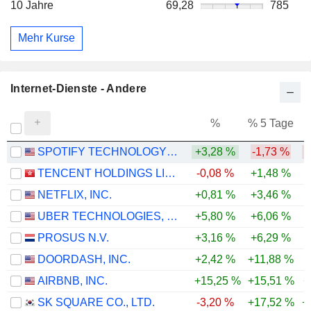
10 Jahre
69,28
785
Mehr Kurse
Internet-Dienste - Andere
%
% 5 Tage
%
SPOTIFY TECHNOLOGY S.A.
+3,28 %
-1,73 %
-
TENCENT HOLDINGS LIMITED
-0,08 %
+1,48 %
-
NETFLIX, INC.
+0,81 %
+3,46 %
-
UBER TECHNOLOGIES, INC.
+5,80 %
+6,06 %
-
PROSUS N.V.
+3,16 %
+6,29 %
-
DOORDASH, INC.
+2,42 %
+11,88 %
-
AIRBNB, INC.
+15,25 %
+15,51 %
+
SK SQUARE CO., LTD.
-3,20 %
+17,52 %
+