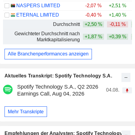
NASPERS LIMITED
-2,07 %
+2,51 %
-
ETERNAL LIMITED
-0,40 %
+1,40 %
Durchschnitt
+2,50 %
-0,11 %
+
Gewichteter Durchschnitt nach
+1,87 %
+0,39 %
+
Marktkapitalisierung
Alle Branchenperformances anzeigen
Aktuelles Transkript: Spotify Technology S.A.
Spotify Technology S.A., Q2 2026
04.08.
Earnings Call, Aug 04, 2026
Mehr Transkripte
Empfehlungen der Analysten: Spotify Technology