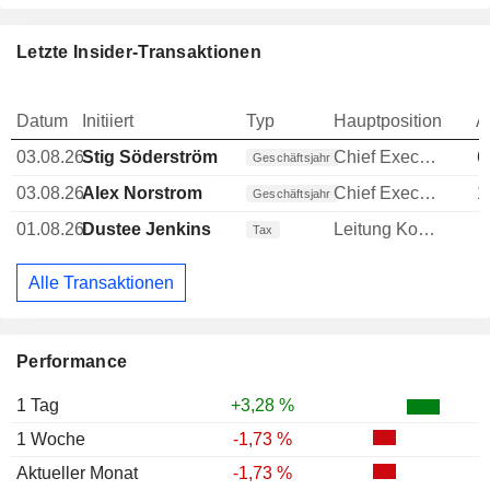
Letzte Insider-Transaktionen
Datum
Initiiert
Typ
Hauptposition
A
03.08.26
Stig Söderström
Chief Executive Officer (CEO)
6
Geschäftsjahr
03.08.26
Alex Norstrom
Chief Executive Officer (CEO)
1
Geschäftsjahr
01.08.26
Dustee Jenkins
Leitung Kommunikation
Tax
Alle Transaktionen
Performance
1 Tag
+3,28 %
1 Woche
-1,73 %
Aktueller Monat
-1,73 %