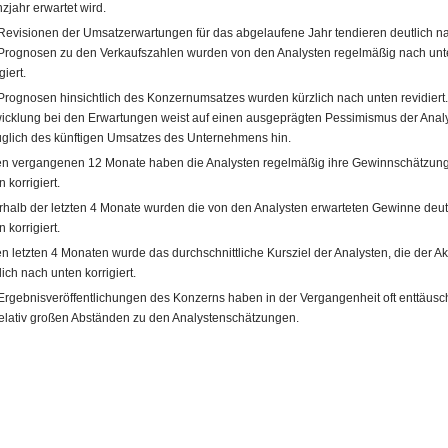
nzjahr erwartet wird.
Revisionen der Umsatzerwartungen für das abgelaufene Jahr tendieren deutlich n
Prognosen zu den Verkaufszahlen wurden von den Analysten regelmäßig nach unt
giert.
Prognosen hinsichtlich des Konzernumsatzes wurden kürzlich nach unten revidiert
icklung bei den Erwartungen weist auf einen ausgeprägten Pessimismus der Anal
glich des künftigen Umsatzes des Unternehmens hin.
en vergangenen 12 Monate haben die Analysten regelmäßig ihre Gewinnschätzun
 korrigiert.
rhalb der letzten 4 Monate wurden die von den Analysten erwarteten Gewinne deut
 korrigiert.
en letzten 4 Monaten wurde das durchschnittliche Kursziel der Analysten, die der Akt
lich nach unten korrigiert.
Ergebnisveröffentlichungen des Konzerns haben in der Vergangenheit oft enttäusc
relativ großen Abständen zu den Analystenschätzungen.