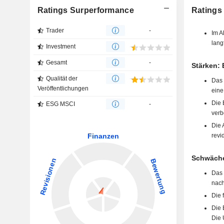
Ratings Surperformance
Ratings
Trader
-
Im A
lang
Investment
Gesamt
-
Stärken: 
Qualität der
Das 
Veröffentlichungen
eine
Die 
ESG MSCI
-
verb
Die 
revid
Schwäche
Das 
nach
Die 
Die 
Die 