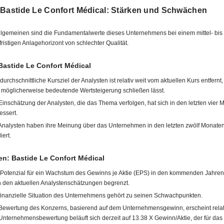
 Bastide Le Confort Médical: Stärken und Schwächen
llgemeinen sind die Fundamentalwerte dieses Unternehmens bei einem mittel- bis
fristigen Anlagehorizont von schlechter Qualität.
Bastide Le Confort Médical
durchschnittliche Kursziel der Analysten ist relativ weit vom aktuellen Kurs entfernt
 möglicherweise bedeutende Wertsteigerung schließen lässt.
Einschätzung der Analysten, die das Thema verfolgen, hat sich in den letzten vier
essert.
Analysten haben ihre Meinung über das Unternehmen in den letzten zwölf Monaten
iert.
n: Bastide Le Confort Médical
Potenzial für ein Wachstum des Gewinns je Aktie (EPS) in den kommenden Jahren
 den aktuellen Analystenschätzungen begrenzt.
finanzielle Situation des Unternehmens gehört zu seinen Schwachpunkten.
Bewertung des Konzerns, basierend auf dem Unternehmensgewinn, erscheint relat
Unternehmensbewertung beläuft sich derzeit auf 13.38 X Gewinn/Aktie, der für das