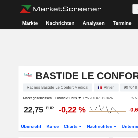
Märkte
Nachrichten
Analysen
Termine
BASTIDE LE CONFO
Ratings Bastide Le Confort Médical
Aktien
907048
Markt geschlossen -
Euronext Paris
17:55:00 07.08.2026
% 5 
22,75
-0,22 %
EUR
-0,
Übersicht
Kurse
Charts
Nachrichten
Untern