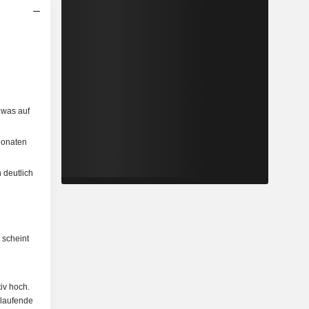
, was auf
 Monaten
 deutlich
 scheint
iv hoch.
 laufende