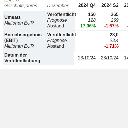
2024 Q4
2024 S2
2
Geschäftsjahres
Dezember
Veröffentlicht
150
265
Umsatz
Prognose
128
269
Millionen EUR
Abstand
17.06%
-1.67%
Betriebsergebnis
Veröffentlicht
23,0
(EBIT)
Prognose
23,4
Millionen EUR
Abstand
-1.71%
Datum der
23/10/24
23/10/24
1
Veröffentlichung