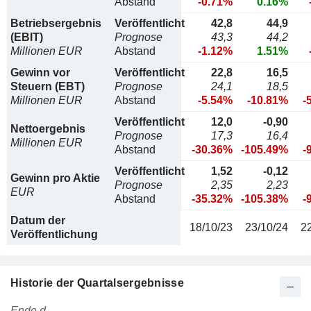
Abstand
-0.71%
0.16%
Betriebsergebnis
Veröffentlicht
42,8
44,9
(EBIT)
Prognose
43,3
44,2
Millionen EUR
Abstand
-1.12%
1.51%
Gewinn vor
Veröffentlicht
22,8
16,5
Steuern (EBT)
Prognose
24,1
18,5
Millionen EUR
Abstand
-5.54%
-10.81%
-
Veröffentlicht
12,0
-0,90
Nettoergebnis
Prognose
17,3
16,4
Millionen EUR
Abstand
-30.36%
-105.49%
-
Veröffentlicht
1,52
-0,12
Gewinn pro Aktie
Prognose
2,35
2,23
EUR
Abstand
-35.32%
-105.38%
-
Datum der
18/10/23
23/10/24
2
Veröffentlichung
Historie der Quartalsergebnisse
Ende d.