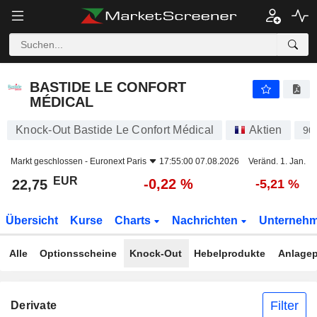
BASTIDE LE CONFORT MÉDICAL
22,75
€
-0,22 %
BASTIDE LE CONFORT
MÉDICAL
Knock-Out Bastide Le Confort Médical
Aktien
90
Markt geschlossen -
Euronext Paris
17:55:00 07.08.2026
Veränd. 1. Jan.
EUR
-0,22 %
22,75
-5,21 %
Übersicht
Kurse
Charts
Nachrichten
Unterneh
Alle
Optionsscheine
Knock-Out
Hebelprodukte
Anlagep
Filter
Derivate