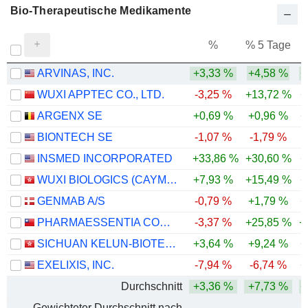
Bio-Therapeutische Medikamente
%
% 5 Tage
%
ARVINAS, INC.
+3,33 %
+4,58 %
+
WUXI APPTEC CO., LTD.
-3,25 %
+13,72 %
+
ARGENX SE
+0,69 %
+0,96 %
+
BIONTECH SE
-1,07 %
-1,79 %
-
INSMED INCORPORATED
+33,86 %
+30,60 %
+
WUXI BIOLOGICS (CAYMAN) INC.
+7,93 %
+15,49 %
+
GENMAB A/S
-0,79 %
+1,79 %
+
PHARMAESSENTIA CORPORATION
-3,37 %
+25,85 %
+
SICHUAN KELUN-BIOTECH BIOPHARMACEUTICAL CO., LTD.
+3,64 %
+9,24 %
+
EXELIXIS, INC.
-7,94 %
-6,74 %
+
Durchschnitt
+3,36 %
+7,73 %
+
Gewichteter Durchschnitt nach