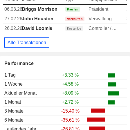
06.03.26
Briggs Morrison
Präsident
2
Kaufen
27.02.26
John Houston
Verwaltungsratsmitglied
3
Verkaufen
26.02.26
David Loomis
Controller / Auditor
3
Kostenlos
Alle Transaktionen
Performance
1 Tag
+3,33 %
1 Woche
+4,58 %
Aktueller Monat
+8,09 %
1 Monat
+2,72 %
3 Monate
-15,40 %
6 Monate
-35,61 %
Laufendes Jahr
-26,81 %