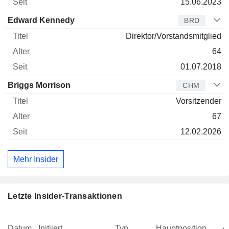
15.06.2023
Edward Kennedy
BRD
Direktor/Vorstandsmitglied
64
01.07.2018
Briggs Morrison
CHM
Vorsitzender
67
12.02.2026
Mehr Insider
Letzte Insider-Transaktionen
Datum
Initiiert
Typ
Hauptposition
A