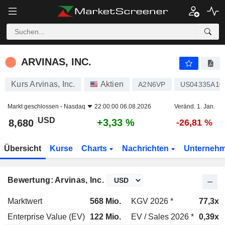
ARVINAS, INC.
8,680
$
+3,33 %
ARVINAS, INC.
Kurs Arvinas, Inc.
Aktien
A2N6VP
US04335A10
Markt geschlossen -
Nasdaq
22:00:00 06.08.2026
Veränd. 1. Jan.
USD
+3,33 %
8,680
-26,81 %
Übersicht
Kurse
Charts
Nachrichten
Unterneh
Bewertung: Arvinas, Inc.
Marktwert
568 Mio.
KGV 2026 *
77,3x
Enterprise Value (EV)
122 Mio.
EV / Sales 2026 *
0,39x