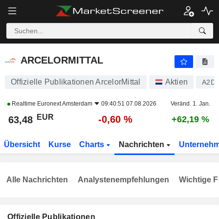
ARCELORMITTAL
63,48
€
-0,60 %
ARCELORMITTAL
Offizielle Publikationen ArcelorMittal
Aktien
A2D
Realtime
Euronext Amsterdam
09:40:51 07.08.2026
Veränd. 1. Jan.
EUR
-0,60 %
63,48
+62,19 %
Übersicht
Kurse
Charts
Nachrichten
Unterneh
Alle Nachrichten
Analystenempfehlungen
Wichtige F
Offizielle Publikationen