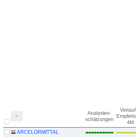
Verlauf d
Analysten-
Empfehlu
schätzungen
4M
ARCELORMITTAL