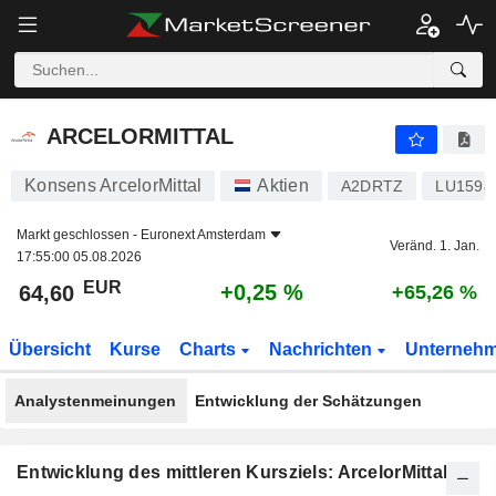
ARCELORMITTAL
64,60
€
+0,25 %
ARCELORMITTAL
Konsens ArcelorMittal
Aktien
A2DRTZ
LU1598
Markt geschlossen -
Euronext Amsterdam
Veränd. 1. Jan.
17:55:00 05.08.2026
EUR
+0,25 %
64,60
+65,26 %
Übersicht
Kurse
Charts
Nachrichten
Unterneh
Analystenmeinungen
Entwicklung der Schätzungen
Entwicklung des mittleren Kursziels: ArcelorMittal