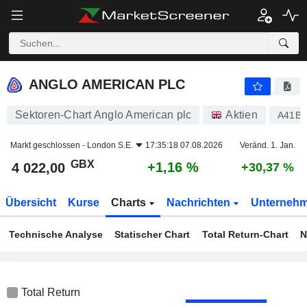
ANGLO AMERICAN PLC
4 022,00
p
+1,16 %
ANGLO AMERICAN PLC
Sektoren-Chart Anglo American plc
Aktien
A41B
Markt geschlossen -
London S.E.
17:35:18 07.08.2026
Veränd. 1. Jan.
GBX
+1,16 %
4 022,00
+30,37 %
Übersicht
Kurse
Charts
Nachrichten
Unterneh
Technische Analyse
Statischer Chart
Total Return-Chart
N
Total Return