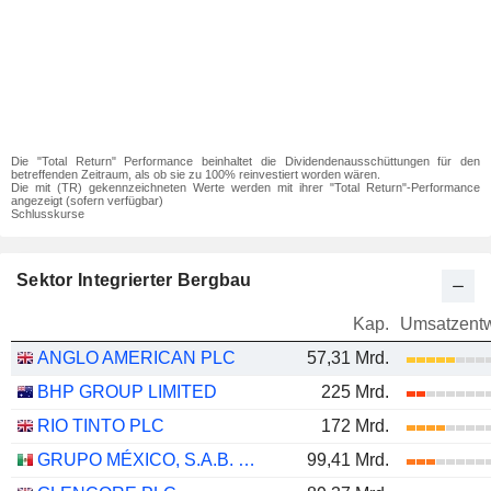
Die "Total Return" Performance beinhaltet die Dividendenausschüttungen für den
betreffenden Zeitraum, als ob sie zu 100% reinvestiert worden wären.
Die mit (TR) gekennzeichneten Werte werden mit ihrer "Total Return"-Performance
angezeigt (sofern verfügbar)
Schlusskurse
Sektor Integrierter Bergbau
Kap.
Umsatzentw
ANGLO AMERICAN PLC
57,31 Mrd.
BHP GROUP LIMITED
225 Mrd.
RIO TINTO PLC
172 Mrd.
GRUPO MÉXICO, S.A.B. DE C.V.
99,41 Mrd.