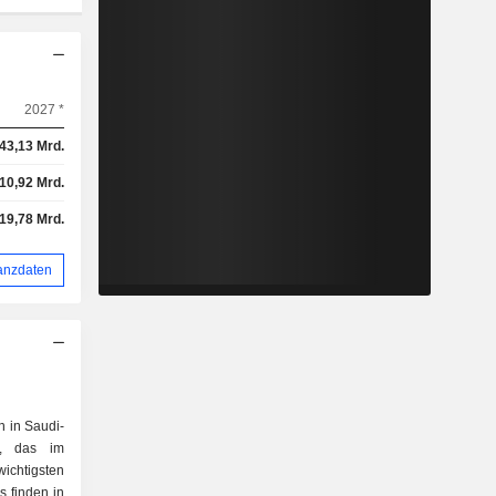
2027 *
43,13 Mrd.
10,92 Mrd.
19,78 Mrd.
anzdaten
n in Saudi-
n, das im
chtigsten
 finden in