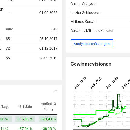
59
01.03.2026
Anzahl Analysten
&E-
Letzter Schlusskurs
-
01.09.2022
Mittleres Kursziel
Alter
Seit
Abstand / Mittleres Kursziel
ed
65
25.10.2017
Analystenschätzungen
ed
72
01.12.2017
56
28.09.2019
Gewinnrevisionen
Veränd. 3
5 Tage
% 1 Jahr
Kap.($)
Jahre
,80 %
+15,80 %
+43,93 %
62,5 Mrd.
,41 %
+57,94 %
+38,18 %
225 Mrd.