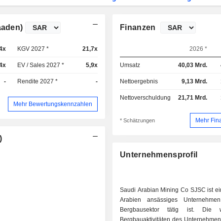
aaden)
Finanzen
4x
KGV 2027 *
21,7x
2026 *
4x
EV / Sales 2027 *
5,9x
Umsatz
40,03 Mrd.
-
Rendite 2027 *
-
Nettoergebnis
9,13 Mrd.
Nettoverschuldung
21,71 Mrd.
Mehr Bewertungskennzahlen
Mehr Fin
* Schätzungen
)
Unternehmensprofil
Saudi Arabian Mining Co SJSC ist ei
Arabien ansässiges Unternehme
Bergbausektor tätig ist. Die wi
Bergbauaktivitäten des Unternehmens