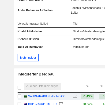
Gilberto Antoniazzi
Finanzdirektor/CFO
Technik-/Wissenschafts-/F
Abdul Rahaman Al-Sadlan
Leiter
Verwaltungsratsmitglied
Titel
Khalid Al-Mudaifer
Direktor/Vorstandsmitgli
Richard O'Brien
Direktor/Vorstandsmitgli
Yasir Al-Rumayyan
Vorsitzender
Mehr Insider
Integrierter Bergbau
Zu einer Liste hinzufügen
%
% 
SAUDI ARABIAN MINING COMPANY (MAADEN)
+1,43 %
+6
BHP GROUP LIMITED
+0,24 %
+4