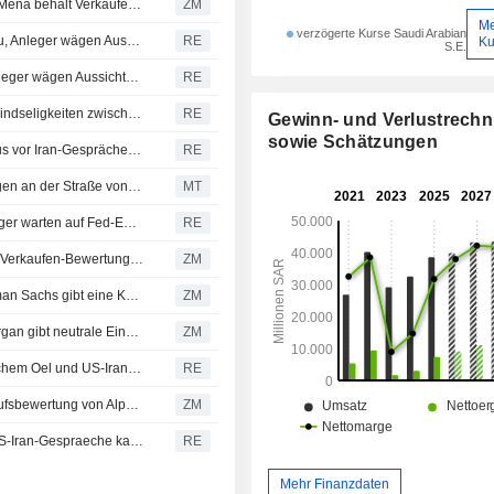
SAUDI ARABIAN MINING COMPANY (MAADEN) : AlphaMena behält Verkaufen-Bewertung bei
ZM
M
verzögerte Kurse Saudi Arabian
Aktien im Nahen Osten - die meisten Golfbörsen legen zu, Anleger wägen Aussichten auf US-Iran-Gespräche ab
RE
Ku
S.E.
NAHOST-BÖRSEN-Die meisten Golfmärkte legen zu, Anleger wägen Aussichten für US-Iran-Verhandlungen ab
RE
NAHOST-AKTIEN-Märkte am Golf geben nach, da die Feindseligkeiten zwischen den USA und dem Iran wieder aufflammen
RE
Gewinn- und Verlustrech
sowie Schätzungen
Aktien im Nahen Osten - Die meisten Golfbörsen im Minus vor Iran-Gesprächen und Fed-Entscheidung
RE
Fitch bestätigt Ma'aden-Rating und Ausblick trotz Störungen an der Straße von Hormuz
MT
NAHOST-AKTIEN-Wichtigste Golfbörsen im Minus - Anleger warten auf Fed-Entscheid und Iran-Gespräche
RE
SAUDI ARABIAN MINING COMPANY (MAADEN) : erhält Verkaufen-Bewertung von AlphaMena
ZM
SAUDI ARABIAN MINING COMPANY (MAADEN) : Goldman Sachs gibt eine Kauf-Bewertung ab
ZM
SAUDI ARABIAN MINING COMPANY (MAADEN) : JPMorgan gibt neutrale Einschätzung
ZM
MIDEAST STOCKS-Boersen am Golf vor Zahlen, schwachem Oel und US-Iran-Spannungen uneinheitlich
RE
SAUDI ARABIAN MINING COMPANY (MAADEN) : Verkaufsbewertung von AlphaMena
ZM
Aktien Nahost - Die meisten Golfboersen im Minus, da US-Iran-Gespraeche kaum Fortschritte zeigen
RE
Mehr Finanzdaten