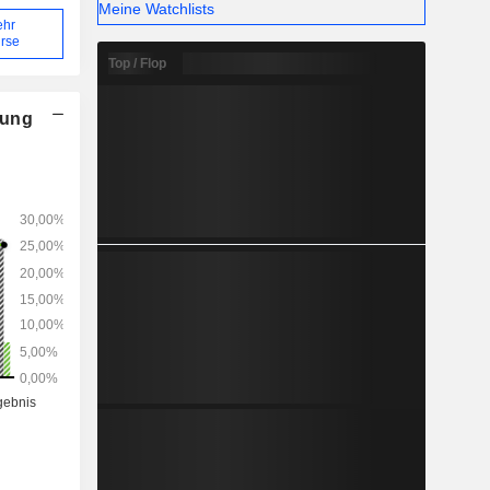
Meine Watchlists
ehr
rse
Top / Flop
nung