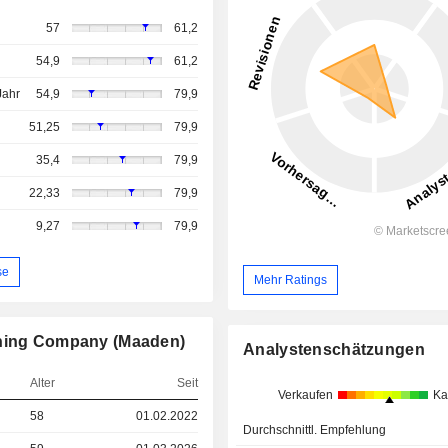
57
61,2
54,9
61,2
Jahr
54,9
79,9
51,25
79,9
35,4
79,9
22,33
79,9
9,27
79,9
se
Mehr Ratings
ining Company (Maaden)
Analystenschätzungen
Alter
Seit
Verkaufen
Ka
58
01.02.2022
Durchschnittl. Empfehlung