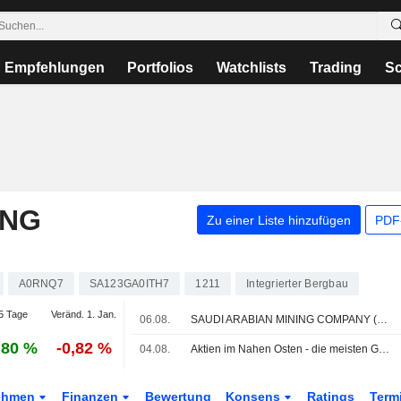
Empfehlungen
Portfolios
Watchlists
Trading
Sc
ING
Zu einer Liste hinzufügen
PDF-
A0RNQ7
SA123GA0ITH7
1211
Integrierter Bergbau
5 Tage
Veränd. 1. Jan.
06.08.
SAUDI ARABIAN MINING COMPANY (MAADEN) : AlphaMena behält Verkaufen-Bewertung bei
,80 %
-0,82 %
04.08.
Aktien im Nahen Osten - die meisten Golfbörsen legen zu, Anleger wägen Aussichten auf US-Iran-Gespräche ab
ehmen
Finanzen
Bewertung
Konsens
Ratings
Term