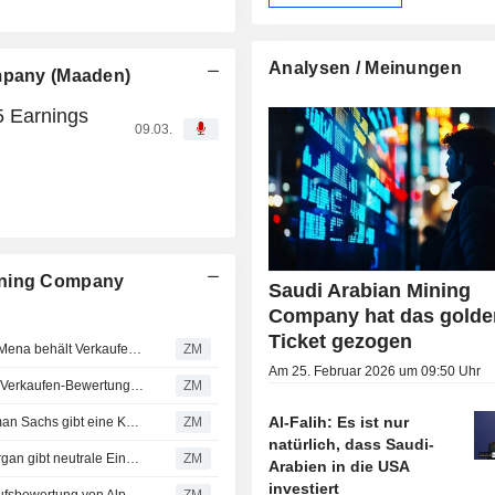
Analysen / Meinungen
ompany (Maaden)
5 Earnings
09.03.
ining Company
Saudi Arabian Mining
Company hat das golde
Ticket gezogen
SAUDI ARABIAN MINING COMPANY (MAADEN) : AlphaMena behält Verkaufen-Bewertung bei
ZM
Am 25. Februar 2026 um 09:50 Uhr
SAUDI ARABIAN MINING COMPANY (MAADEN) : erhält Verkaufen-Bewertung von AlphaMena
ZM
Al-Falih: Es ist nur
SAUDI ARABIAN MINING COMPANY (MAADEN) : Goldman Sachs gibt eine Kauf-Bewertung ab
ZM
natürlich, dass Saudi-
SAUDI ARABIAN MINING COMPANY (MAADEN) : JPMorgan gibt neutrale Einschätzung
ZM
Arabien in die USA
investiert
SAUDI ARABIAN MINING COMPANY (MAADEN) : Verkaufsbewertung von AlphaMena
ZM