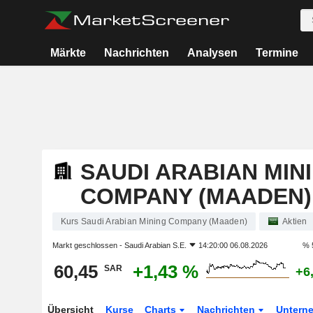
Märkte
Nachrichten
Analysen
Termine
SAUDI ARABIAN MIN
COMPANY (MAADEN)
Kurs Saudi Arabian Mining Company (Maaden)
Aktien
Markt geschlossen -
Saudi Arabian S.E.
14:20:00 06.08.2026
% 
60,45
+1,43 %
SAR
+6
Übersicht
Kurse
Charts
Nachrichten
Untern