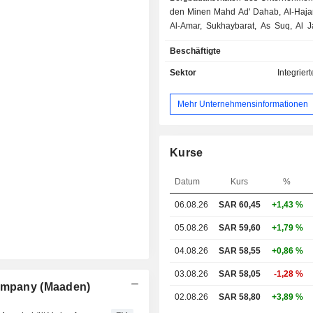
den Minen Mahd Ad' Dahab, Al-Hajar
Al-Amar, Sukhaybarat, As Suq, Al J
Zabirah, Al-Ghazallah und Al Baitha
Beschäftigte
Unternehmen baut hauptsächli
Phosphatgestein, Bauxit, geringwerti
Sektor
Integrier
Kaolin und Magnesit ab. Das Unterne
den folgenden Geschäftsbereich
Mehr Unternehmensinformationen
Strategische Geschäftseinheit 
Strategische Geschäftseinheit A
Strategische Geschäftseinheit 
Basismetalle und Corpora
Kurse
Tochtergesellschaften des Unterneh
Maaden Bauxite and Alumina Co L
Datum
Kurs
%
Gold and Base Metals Co LLC u
06.08.26
SAR 60,45
+1,43 %
Phosphate Co, unter anderem.
05.08.26
SAR 59,60
+1,79 %
04.08.26
SAR 58,55
+0,86 %
03.08.26
SAR 58,05
-1,28 %
Company (Maaden)
02.08.26
SAR 58,80
+3,89 %