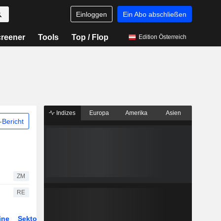
Einloggen
Ein Abo abschließen
reener
Tools
Top / Flop
Edition Österreich
Indizes
Europa
Amerika
Asien
Bericht
ZM
RE
ine
Sektor
Derivate
ETFs