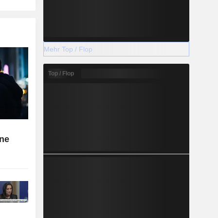
Mehr Top / Flop
Top / Flop
ne