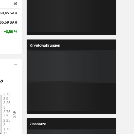
10
60,45
SAR
65,59
SAR
+8,50 %
Kryptowährungen
Zinssätze