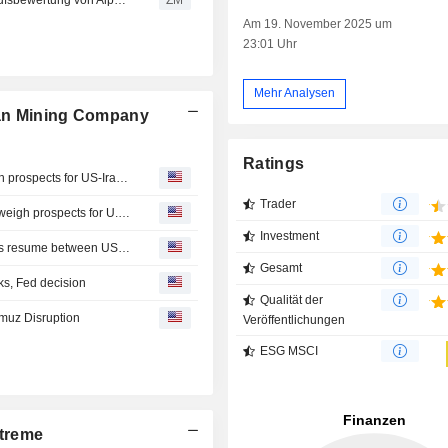
Am 19. November 2025 um
23:01 Uhr
Mehr Analysen
ian Mining Company
Ratings
Mideast stocks-most Gulf markets gain as investors weigh prospects for US-Iran talks
Trader
MIDEAST STOCKS-Most Gulf markets gain as investors weigh prospects for U.S.-Iran negotiations
Investment
MIDEAST STOCKS-Major Gulf markets ease as hostilities resume between US and Iran
Gesamt
ks, Fed decision
Qualität der
rmuz Disruption
Veröffentlichungen
ESG MSCI
treme