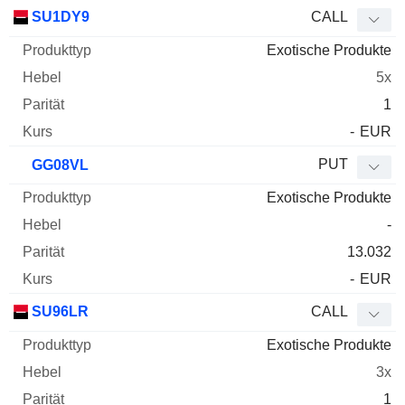
SU1DY9
CALL
Exotische Produkte
5x
1
-
EUR
PUT
GG08VL
Exotische Produkte
-
13.032
-
EUR
SU96LR
CALL
Exotische Produkte
3x
1