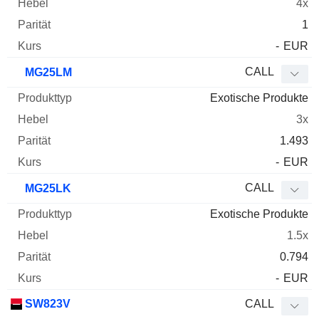
4x
1
-
EUR
CALL
MG25LM
Exotische Produkte
3x
1.493
-
EUR
CALL
MG25LK
Exotische Produkte
1.5x
0.794
-
EUR
SW823V
CALL