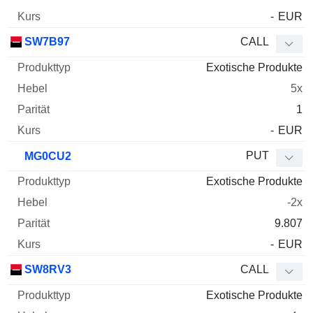
-
EUR
SW7B97
CALL
Exotische Produkte
5x
1
-
EUR
PUT
MG0CU2
Exotische Produkte
-2x
9.807
-
EUR
SW8RV3
CALL
Exotische Produkte