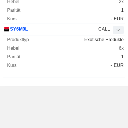
2x
1
-
EUR
SY6M9L
CALL
Exotische Produkte
6x
1
-
EUR