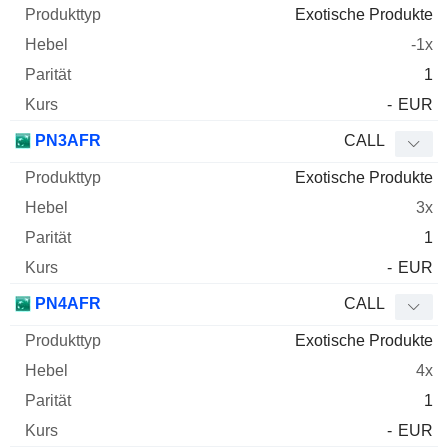
Exotische Produkte
-1x
1
-
EUR
PN3AFR
CALL
Exotische Produkte
3x
1
-
EUR
PN4AFR
CALL
Exotische Produkte
4x
1
-
EUR