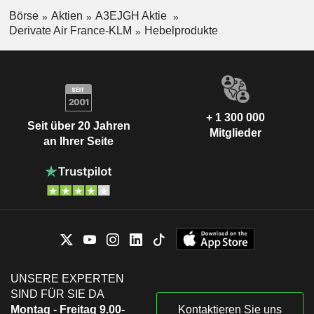
Börse
Aktien
A3EJGH Aktie
Derivate Air France-KLM
Hebelprodukte
+ 1 300 000
Seit über 20 Jahren
Mitglieder
an Ihrer Seite
UNSERE EXPERTEN
SIND FÜR SIE DA
Montag - Freitag 9.00-
Kontaktieren Sie uns