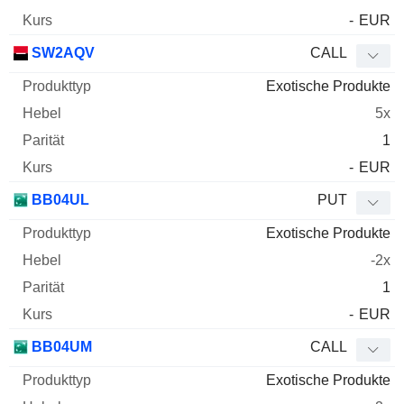
-
EUR
SW2AQV
CALL
Exotische Produkte
5x
1
-
EUR
BB04UL
PUT
Exotische Produkte
-2x
1
-
EUR
BB04UM
CALL
Exotische Produkte