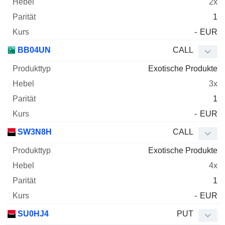
2x
1
-
EUR
BB04UN
CALL
Exotische Produkte
3x
1
-
EUR
SW3N8H
CALL
Exotische Produkte
4x
1
-
EUR
SU0HJ4
PUT