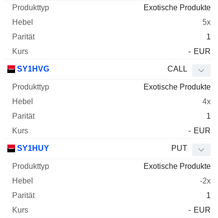
Exotische Produkte
5x
1
-
EUR
SY1HVG
CALL
Exotische Produkte
4x
1
-
EUR
SY1HUY
PUT
Exotische Produkte
-2x
1
-
EUR