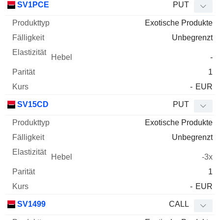
SV1PCE
PUT
Exotische Produkte
Unbegrenzt
-
1
-
EUR
SV15CD
PUT
Exotische Produkte
Unbegrenzt
-3x
1
-
EUR
SV1499
CALL