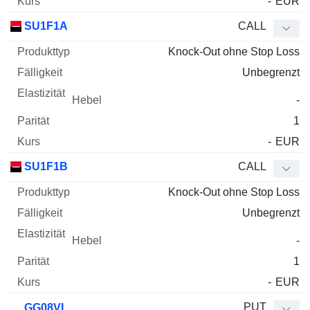
-
EUR
SU1F1A
CALL
Knock-Out ohne Stop Loss
Unbegrenzt
-
1
-
EUR
SU1F1B
CALL
Knock-Out ohne Stop Loss
Unbegrenzt
-
1
-
EUR
PUT
GG08VL