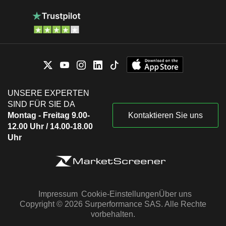
UNSERE EXPERTEN
SIND FÜR SIE DA
Montag - Freitag 9.00-
Kontaktieren Sie uns
12.00 Uhr / 14.00-18.00
Uhr
Impressum
Cookie-Einstellungen
Über uns
Copyright © 2026 Surperformance SAS. Alle Rechte
vorbehalten.