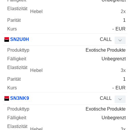
2x
1
-
EUR
SN2U0H
CALL
Exotische Produkte
Unbegrenzt
3x
1
-
EUR
SN3NK9
CALL
Exotische Produkte
Unbegrenzt
3x