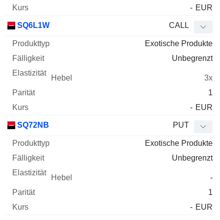
-
EUR
SQ6L1W
CALL
Exotische Produkte
Unbegrenzt
3x
1
-
EUR
SQ72NB
PUT
Exotische Produkte
Unbegrenzt
-
1
-
EUR