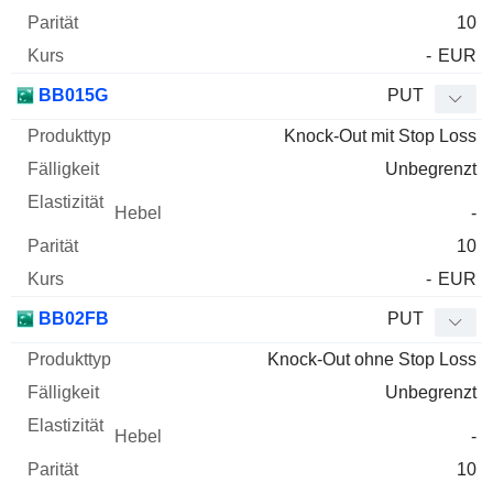
10
-
EUR
BB015G
PUT
Knock-Out mit Stop Loss
Unbegrenzt
-
10
-
EUR
BB02FB
PUT
Knock-Out ohne Stop Loss
Unbegrenzt
-
10