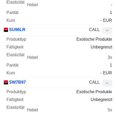
-
1
-
EUR
SU96LR
CALL
Exotische Produkte
Unbegrenzt
3x
1
-
EUR
SW7B97
CALL
Exotische Produkte
Unbegrenzt
5x