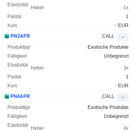
-1x
1
-
EUR
PN3AFR
CALL
Exotische Produkte
Unbegrenzt
3x
1
-
EUR
PN4AFR
CALL
Exotische Produkte
Unbegrenzt
4x