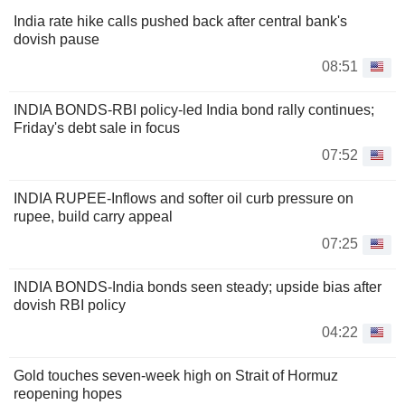
India rate hike calls pushed back after central bank's
dovish pause
08:51
INDIA BONDS-RBI policy-led India bond rally continues;
Friday's debt sale in focus
07:52
INDIA RUPEE-Inflows and softer oil curb pressure on
rupee, build carry appeal
07:25
INDIA BONDS-India bonds seen steady; upside bias after
dovish RBI policy
04:22
Gold touches seven-week high on Strait of Hormuz
reopening hopes