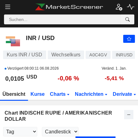
INR / USD
0,0105
$
-0,06 %
INR / USD
Kurs INR / USD
Wechselkurs
A0C4GV
INRUSD
Verzögert
08:00:11 06.08.2026
Veränd. 1. Jan.
USD
-0,06 %
0,0105
-5,41 %
Übersicht
Kurse
Charts
Nachrichten
Derivate
Chart INDISCHE RUPIE / AMERIKANISCHER
DOLLAR