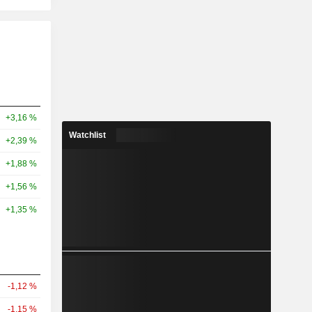
+3,16 %
Watchlist
+2,39 %
+1,88 %
+1,56 %
+1,35 %
-1,12 %
-1,15 %