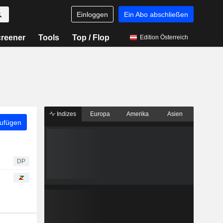
Einloggen
Ein Abo abschließen
reener
Tools
Top / Flop
Edition Österreich
Indizes
Europa
Amerika
Asien
zufügen
DP