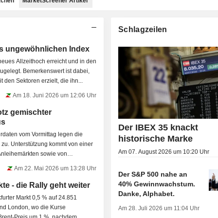
achen
MarketScreener Artikel
Schlagzeilen
s ungewöhnlichen Index
neues Allzeithoch erreicht und in den
ugelegt. Bemerkenswert ist dabei,
den Sektoren erzielt, die ihn...
Am 18. Juni 2026 um 12:06 Uhr
otz gemischter
us
Der IBEX 35 knackt
rdaten vom Vormittag legen die
historische Marke
 zu. Unterstützung kommt von einer
Am 07. August 2026 um 10:20 Uhr
nleihemärkten sowie von
Am 22. Mai 2026 um 13:28 Uhr
Der S&P 500 nahe an
40% Gewinnwachstum.
te - die Rally geht weiter
Danke, Alphabet.
kfurter Markt 0,5 % auf 24.851
 und London, wo die Kurse
Am 28. Juli 2026 um 11:04 Uhr
er Brent-Preis um 1 %, nachdem