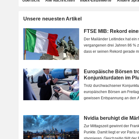
Übersicht
Alle Nachrichten
Index-Einzelwerte
Andere Spr
Unsere neuesten Artikel
FTSE MIB: Rekord eine
Der Mailänder Leitindex hat ein 
vergangenen drei Jahren 86 % z
dass er seinen Rekord gerade mit 
Europäische Börsen tr
Konjunkturdaten im Pl
Trotz durchwachsener Konjunktu
europäischen Börsen am Freitag
gewissen Entspannung an den A
Hoffnungen auf...
Nvidia beruhigt die Märk
Zur Mittagszeit gewinnt der Fran
Punkte. Damit liegt er vor Paris
stagnieren. Gleichzeitig fällt d