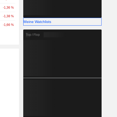
-1,36 %
-1,38 %
Meine Watchlists
-1,66 %
Top / Flop