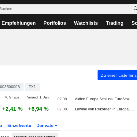
Empfehlungen
Portfolios
Watchlists
Trading
Sc
Zu einer Liste hin
003500008
PX1
% 5 Tage
Veränd. 1. Jan.
07.08.
Aktien Europa Schluss: EuroStoxx bleibt nach US-Jobdaten auf Rekordkurs
+2,41 %
+6,94 %
07.08.
Lawine von Rekorden in Europa, CAC 40 auf Höchststand
p
Einzelwerte
Derivate