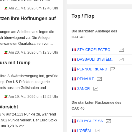
Am 21. Mai 2026 um 12:46 Uhr
Top / Flop
tzen ihre Hoffnungen auf
Die stärksten Anstiege des
nungen am Anleihemarkt legen die
CAC 40
ch überwiegend zu. Die Anleger
d erwarteten Quartalszahlen von
STMICROELECTRONICS N.V.
Am 20. Mai 2026 um 12:35 Uhr
DASSAULT SYSTÈMES SE
urs mit Trump-
PERNOD RICARD
ihre Aufwärtsbewegung fort, gestützt
RENAULT
p. Der US-Präsident reagierte
chefs aus den Golfstaaten und...
SANOFI
Am 19. Mai 2026 um 12:52 Uhr
Die stärksten Rückgänge des
Vorsicht
CAC 40
66 % auf 24.113 Punkte zu, während
.962 Punkte verliert. Der Euro Stoxx
BOUYGUES SA
 um 0,28 % vor.
L'ORÉAL