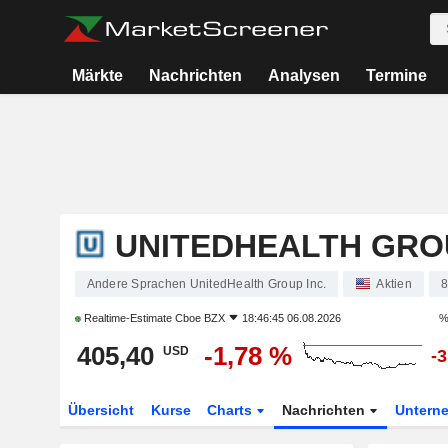
Märkte
Nachrichten
Analysen
Termine
UNITEDHEALTH GROU
Andere Sprachen UnitedHealth Group Inc.
Aktien
8
Realtime-Estimate
Cboe BZX
18:46:45 06.08.2026
%
405,40
-1,78 %
USD
-
Übersicht
Kurse
Charts
Nachrichten
Untern