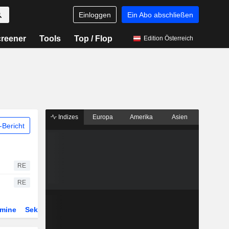
Einloggen
Ein Abo abschließen
reener
Tools
Top / Flop
Edition Österreich
Indizes
Europa
Amerika
Asien
Bericht
RE
RE
rmine
Sektor
Derivate
ETFs