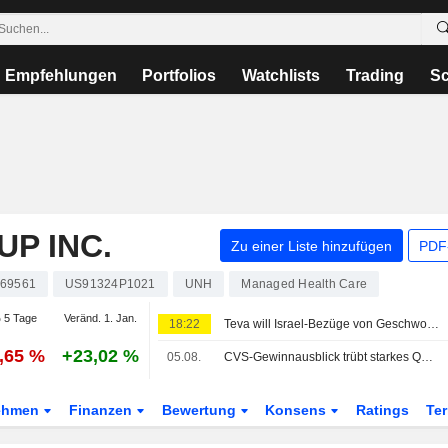
Empfehlungen
Portfolios
Watchlists
Trading
Sc
P INC.
Zu einer Liste hinzufügen
PDF-
69561
US91324P1021
UNH
Managed Health Care
 5 Tage
Veränd. 1. Jan.
18:22
Teva will Israel-Bezüge von Geschworenen fernhalten und verweist auf den Gaza-Krieg
3,65 %
+23,02 %
05.08.
CVS-Gewinnausblick trübt starkes Quartal, Aktie fällt
ehmen
Finanzen
Bewertung
Konsens
Ratings
Te