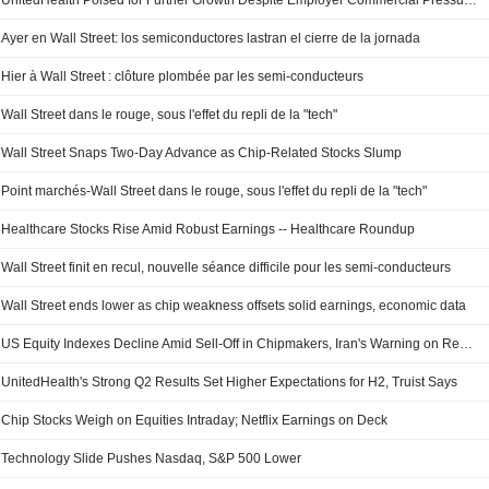
UnitedHealth Poised for Further Growth Despite Employer Commercial Pressure, RBC Says
Ayer en Wall Street: los semiconductores lastran el cierre de la jornada
Hier à Wall Street : clôture plombée par les semi-conducteurs
Wall Street dans le rouge, sous l'effet du repli de la "tech"
Wall Street Snaps Two-Day Advance as Chip-Related Stocks Slump
Point marchés-Wall Street dans le rouge, sous l'effet du repli de la "tech"
Healthcare Stocks Rise Amid Robust Earnings -- Healthcare Roundup
Wall Street finit en recul, nouvelle séance difficile pour les semi-conducteurs
Wall Street ends lower as chip weakness offsets solid earnings, economic data
US Equity Indexes Decline Amid Sell-Off in Chipmakers, Iran's Warning on Red Sea Route
UnitedHealth's Strong Q2 Results Set Higher Expectations for H2, Truist Says
Chip Stocks Weigh on Equities Intraday; Netflix Earnings on Deck
Technology Slide Pushes Nasdaq, S&P 500 Lower