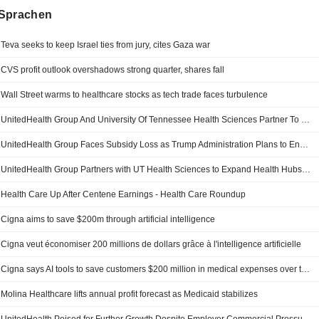
Sprachen
Teva seeks to keep Israel ties from jury, cites Gaza war
CVS profit outlook overshadows strong quarter, shares fall
Wall Street warms to healthcare stocks as tech trade faces turbulence
UnitedHealth Group And University Of Tennessee Health Sciences Partner To Expand Health Hubs Across Tennessee
UnitedHealth Group Faces Subsidy Loss as Trump Administration Plans to End Medicare Program
UnitedHealth Group Partners with UT Health Sciences to Expand Health Hubs to More Communities Across Tennessee
Health Care Up After Centene Earnings - Health Care Roundup
Cigna aims to save $200m through artificial intelligence
Cigna veut économiser 200 millions de dollars grâce à l'intelligence artificielle
Cigna says AI tools to save customers $200 million in medical expenses over three years
Molina Healthcare lifts annual profit forecast as Medicaid stabilizes