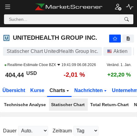
UNITEDHEALTH GROUP INC.
404,44
$
-2,01 %
UNITEDHEALTH GROUP INC.
Statischer Chart UnitedHealth Group Inc.
Aktien
Realtime-Estimate
Cboe BZX
19:41:09 06.08.2026
Veränd. 1. Jan.
USD
-2,01 %
404,44
+22,20 %
Übersicht
Kurse
Charts
Nachrichten
Unterneh
Technische Analyse
Statischer Chart
Total Return-Chart
N
Dauer
Zeitraum