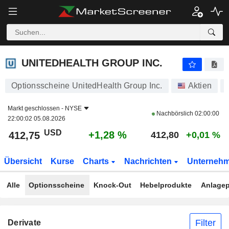
UNITEDHEALTH GROUP INC.
412,75
$
+1,28 %
UNITEDHEALTH GROUP INC.
Optionsscheine UnitedHealth Group Inc.
Aktien
Markt geschlossen -
NYSE
Nachbörslich
02:00:00
22:00:02 05.08.2026
USD
+1,28 %
412,75
412,80
+0,01 %
Übersicht
Kurse
Charts
Nachrichten
Unterneh
Alle
Optionsscheine
Knock-Out
Hebelprodukte
Anlagep
Filter
Derivate