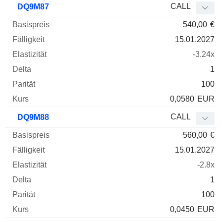
CALL
DQ9M87
540,00
€
15.01.2027
-3.24x
1
100
0,0580
EUR
CALL
DQ9M88
560,00
€
15.01.2027
-2.8x
1
100
0,0450
EUR