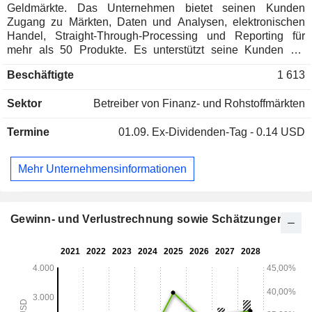
Geldmärkte. Das Unternehmen bietet seinen Kunden
Zugang zu Märkten, Daten und Analysen, elektronischen
Handel, Straight-Through-Processing und Reporting für
mehr als 50 Produkte. Es unterstützt seine Kunden mit
Lösungen für den gesamten Lebenszyklus des Handels,
Beschäftigte
1 613
einschließlich Vorhandel, Ausführung, Nachhandel sowie
Daten und Analysen. Die Technologie des Unternehmens
Sektor
Betreiber von Finanz- und Rohstoffmärkten
unterstützt mehrere Vermögensklassen, Handelsprotokolle
und geografische Regionen. Über die Plattformen Tradeweb
Termine
01.09.
Ex-Dividenden-Tag - 0.14 USD
Institutional, Dealerweb, Tradeweb Direct und ICD Portal
bietet das Unternehmen umfassende Liquiditätspools für
institutionelle Kunden, Großhändler und Privatkunden. Über
Mehr Unternehmensinformationen
seine Dealerweb-Plattform bietet es den
Großhandelskunden vollelektronischen, hybriden und
Voice-Handel an. Sein Netzwerk umfasst Kunden aus den
Bereichen Institutionelle, Wholesale, Retail und
Gewinn- und Verlustrechnung sowie Schätzungen
Firmenkunden, darunter globale Vermögensverwalter,
Hedgefonds, Zentralbanken, Banken und Händler und
andere.