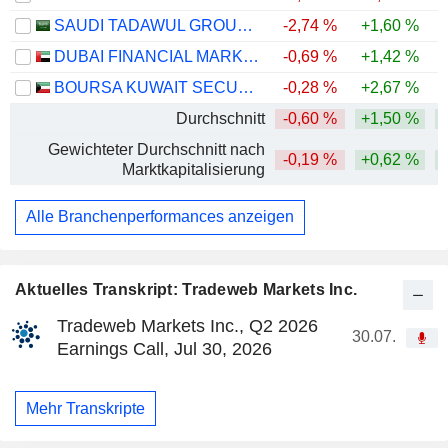
SAUDI TADAWUL GROUP HOLDING COMPANY
-2,74 %
+1,60 %
-
DUBAI FINANCIAL MARKET
-0,69 %
+1,42 %
-
BOURSA KUWAIT SECURITIES COMPANY K.P.S.C.
-0,28 %
+2,67 %
-
Durchschnitt
-0,60 %
+1,50 %
Gewichteter Durchschnitt nach
-0,19 %
+0,62 %
Marktkapitalisierung
Alle Branchenperformances anzeigen
Aktuelles Transkript: Tradeweb Markets Inc.
Tradeweb Markets Inc., Q2 2026
30.07.
Earnings Call, Jul 30, 2026
Mehr Transkripte