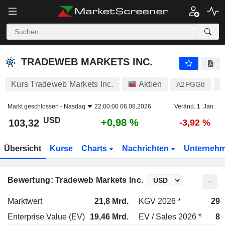
TRADEWEB MARKETS INC.
103,32
$
+0,98 %
TRADEWEB MARKETS INC.
Kurs Tradeweb Markets Inc.
Aktien
A2PGG8
U
Markt geschlossen -
Nasdaq
22:00:00 06.08.2026
Veränd. 1. Jan.
USD
+0,98 %
103,32
-3,92 %
Übersicht
Kurse
Charts
Nachrichten
Unterneh
Bewertung: Tradeweb Markets Inc.
Marktwert
21,8 Mrd.
KGV 2026 *
29,
Enterprise Value (EV)
19,46 Mrd.
EV / Sales 2026 *
8,