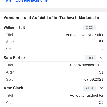
Mehr Börsen-Nachrichten
Vorstände und Aufsichtsräte: Tradeweb Markets Inc.
Manager
Titel
Alter
Seit
William Hult
CEO
Vorstandsvorsitzender
56
-
Sara Furber
DFI
Finanzdirektor/CFO
51
07.09.2021
Amy Clack
ADM
Verwaltungsdirektor
55