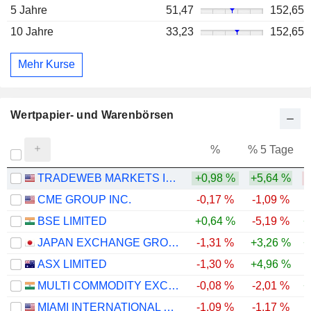
5 Jahre
51,47
152,65
10 Jahre
33,23
152,65
Mehr Kurse
Wertpapier- und Warenbörsen
%
% 5 Tage
%
TRADEWEB MARKETS INC.
+0,98 %
+5,64 %
-
CME GROUP INC.
-0,17 %
-1,09 %
BSE LIMITED
+0,64 %
-5,19 %
+
JAPAN EXCHANGE GROUP, INC.
-1,31 %
+3,26 %
+
ASX LIMITED
-1,30 %
+4,96 %
-
MULTI COMMODITY EXCHANGE OF INDIA LIMITED
-0,08 %
-2,01 %
+
MIAMI INTERNATIONAL HOLDINGS, INC.
-1,09 %
-1,17 %