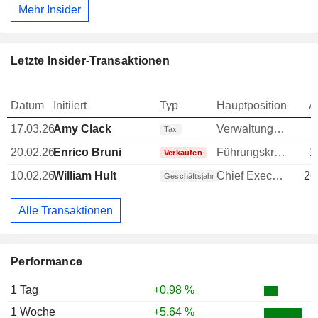
Mehr Insider
Letzte Insider-Transaktionen
Datum
Initiiert
Typ
Hauptposition
A
17.03.26
Amy Clack
Verwaltungsdirektor
Tax
20.02.26
Enrico Bruni
Führungskraft / leitender Angestellter
1
Verkaufen
10.02.26
William Hult
Chief Executive Officer (CEO)
26
Geschäftsjahr
Alle Transaktionen
Performance
1 Tag
+0,98 %
1 Woche
+5,64 %