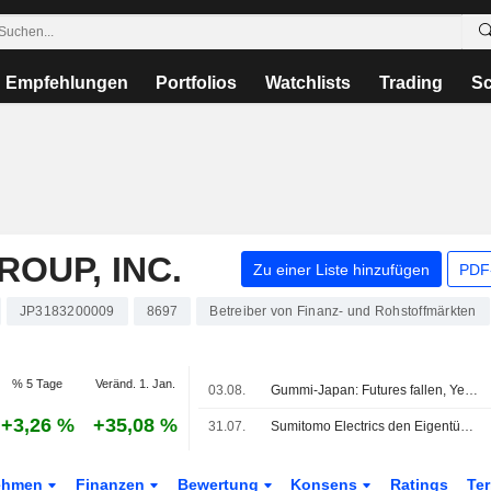
Empfehlungen
Portfolios
Watchlists
Trading
Sc
OUP, INC.
Zu einer Liste hinzufügen
PDF-
JP3183200009
8697
Betreiber von Finanz- und Rohstoffmärkten
% 5 Tage
Veränd. 1. Jan.
03.08.
Gummi-Japan: Futures fallen, Yen legt kräftig zu, Ölpreise rutschen wegen Iran-Gesprächen ab
+3,26 %
+35,08 %
31.07.
Sumitomo Electrics den Eigentümern zurechenbarer Gewinn springt im 1. Geschäftsquartal um 89% nach oben
ehmen
Finanzen
Bewertung
Konsens
Ratings
Te