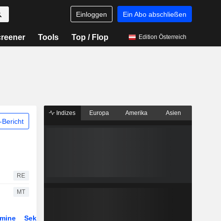
Einloggen
Ein Abo abschließen
reener
Tools
Top / Flop
Edition Österreich
Indizes
Europa
Amerika
Asien
Bericht
RE
MT
rmine
Sektor
Derivate
ETFs