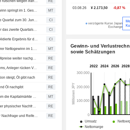
Gummi-Japan: Futures fallen, Yen legt kräftig zu, Ölpreise rutschen wegen Iran-Gesprächen ab
RE
Banken und anderen Einrichtungen a
03.08.26
¥ 2.173,50
-0,87 %
Sumitomo Electrics den Eigentümern zurechenbarer Gewinn springt im 1. Geschäftsquartal um 89% nach oben
MT
Japan Exchange Group, Inc. legt Ergebnisse für das erste Quartal zum 30. Juni 2026 vor
CI
Me
verzögerte Kurse Japan
Ku
Exchange
Japan Exchange Group, Inc. gibt Dividendenprognose für das zweite Quartalsende und das Geschäftsjahresende zum 31. März 2027
CI
Japan Exchange Group, Inc. gibt Prognose für das konsolidierte Ergebnis für das am 31. März 2027 endende Geschäftsjahr ab
CI
Gewinn- und Verlustrech
Japan Exchange Group: Den Anteilseignern zurechenbarer Nettogewinn im 1. Quartal des Geschäftsjahres steigt um 74%
MT
sowie Schätzungen
Gummi-Japan: Futures fallen dritte Sitzung in Folge, da Ölpreise weiter nachgeben
RE
Japans Nebenwerte treten aus dem Schatten des KI-Booms, Anleger rücken Value in den Fokus
RE
n steigt, Öl gibt nach
RE
und Öl nachgibt
RE
Asiatische Börsen streben engere Zusammenarbeit an, um die Kapitalmärkte zu stärken
MT
RUBBER-Japan-Futures steigen nach Öl-Rally und starker physischer Nachfrage
RE
RUBBER-Japan-Futures steigen dank solider physischer Nachfrage und Reifenexporten
RE