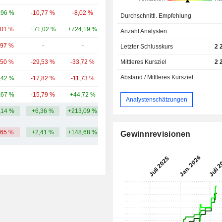
,96 %
-10,77 %
-8,02 %
7,9 Mrd.
Durchschnittl. Empfehlung
,01 %
+71,02 %
+724,19 %
7,07 Mrd.
Anzahl Analysten
,97 %
-
-
4,39 Mrd.
Letzter Schlusskurs
2 
,50 %
-29,53 %
-33,72 %
3,85 Mrd.
Mittleres Kursziel
2 
Abstand / Mittleres Kursziel
,42 %
-17,82 %
-11,73 %
3,11 Mrd.
,67 %
-15,79 %
+44,72 %
1,87 Mrd.
Analystenschätzungen
,14 %
+6,36 %
+213,09 %
17,41 Mrd.
,65 %
+2,41 %
+148,68 %
Gewinnrevisionen