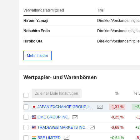
Verwaltungsratsmitglied
Titel
Hiromi Yamaji
Direktor/Vorstandsmitgli
Nobuhiro Endo
Direktor/Vorstandsmitgli
Hiroko Ota
Direktor/Vorstandsmitgli
Mehr Insider
Wertpapier- und Warenbörsen
Zu einer Liste hinzufügen
%
% 
JAPAN EXCHANGE GROUP, INC.
-1,31 %
+3
CME GROUP INC.
-0,25 %
-1
TRADEWEB MARKETS INC.
-0,68 %
+2
BSE LIMITED
+0,64 %
-5