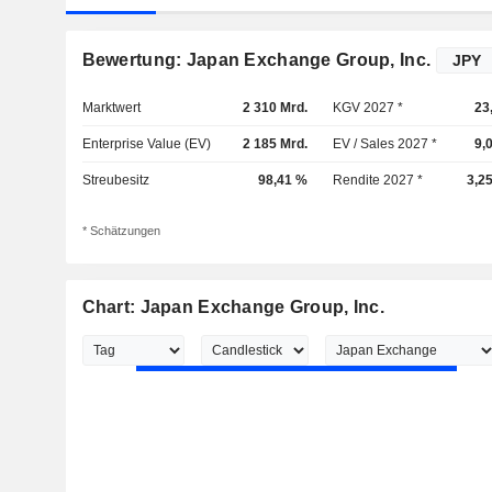
Bewertung: Japan Exchange Group, Inc.
Marktwert
2 310 Mrd.
KGV 2027 *
23
Enterprise Value (EV)
2 185 Mrd.
EV / Sales 2027 *
9,
Streubesitz
98,41 %
Rendite 2027 *
3,2
* Schätzungen
Chart: Japan Exchange Group, Inc.