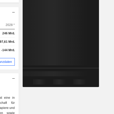
2028 *
246 Mrd.
97,61 Mrd.
-144 Mrd.
anzdaten
st eine in
chaft für
apiere und
rmen sowie