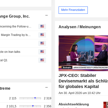
Mehr Finanzdaten
nge Group, Inc.
Japan Exchange : TSE Holds 29th Council of Experts Concerning the Follow-up of Market Restructuring
Analysen / Meinungen
JPXI to Launch Daily Distribution Service for Outstanding Margin Trading by Issue
le on Iran talks
cal Q1
JPX-CEO: Stabiler
Devisenmarkt als Schlü
für globales Kapital
treme
Am 30. April 2026 um 10:42 Uhr
2 115
2 319
Absichtserklärung
2 101,5
2 356