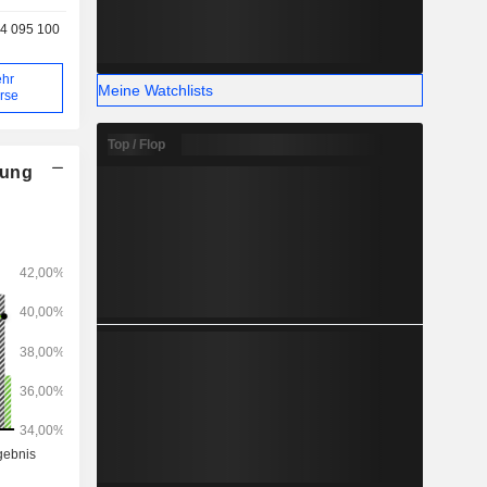
b.
4 095 100
hr
Meine Watchlists
rse
Top / Flop
nung