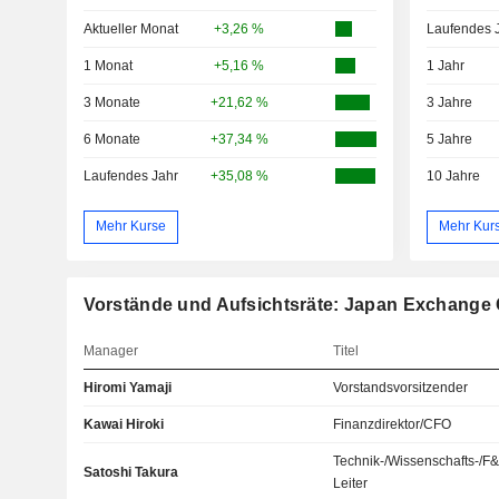
Aktueller Monat
+3,26 %
Laufendes 
1 Monat
+5,16 %
1 Jahr
3 Monate
+21,62 %
3 Jahre
6 Monate
+37,34 %
5 Jahre
Laufendes Jahr
+35,08 %
10 Jahre
Mehr Kurse
Mehr Kur
Vorstände und Aufsichtsräte: Japan Exchange 
Manager
Titel
Hiromi Yamaji
Vorstandsvorsitzender
Kawai Hiroki
Finanzdirektor/CFO
Technik-/Wissenschafts-/F
Satoshi Takura
Leiter