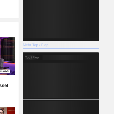
Mehr Top / Flop
Top / Flop
ssel