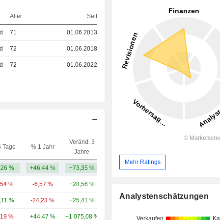
Alter
Seit
ed
71
01.06.2013
ed
72
01.06.2018
ed
72
01.06.2022
Veränd. 3
5 Tage
% 1 Jahr
Kap.($)
Jahre
Mehr Ratings
,26 %
+46,44 %
+73,35 %
14,65 Mrd.
,54 %
-6,57 %
+28,56 %
94,81 Mrd.
Analystenschätzungen
,11 %
-24,23 %
+25,41 %
21,65 Mrd.
,19 %
+44,47 %
+1 075,08 %
14,82 Mrd.
Verkaufen
Ka