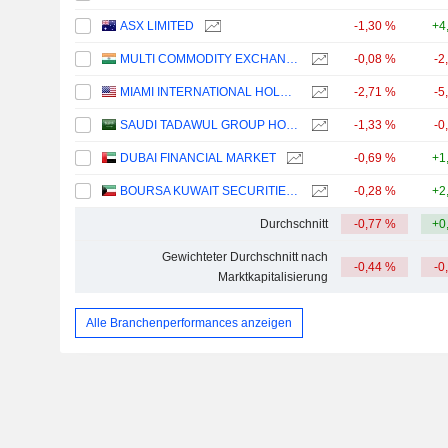
ASX LIMITED
-1,30 %
+4
MULTI COMMODITY EXCHANGE OF INDIA LIMITED
-0,08 %
-2
MIAMI INTERNATIONAL HOLDINGS, INC.
-2,71 %
-5
SAUDI TADAWUL GROUP HOLDING COMPANY
-1,33 %
-0
DUBAI FINANCIAL MARKET
-0,69 %
+1
BOURSA KUWAIT SECURITIES COMPANY K.P.S.C.
-0,28 %
+2
Durchschnitt
-0,77 %
+0
Gewichteter Durchschnitt nach
-0,44 %
-0
Marktkapitalisierung
Alle Branchenperformances anzeigen