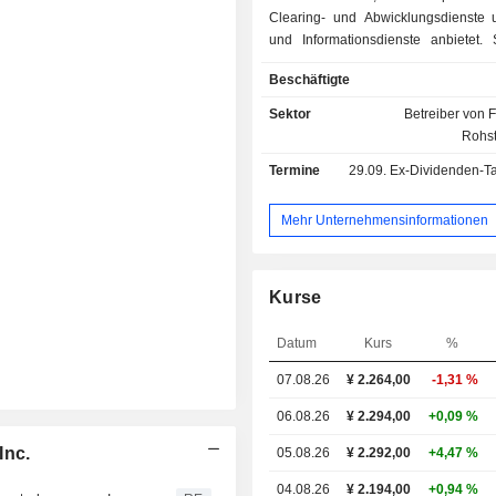
Clearing- und Abwicklungsdienste 
und Informationsdienste anbietet. 
Geschäftsbereich „Financial In
Beschäftigte
Exchange Business“ tätig. Der K
konzentriert sich auf den Aktien
Sektor
Betreiber von 
Derivatemarkt bietet den Handel 
Rohst
Futures, Index-Optionen, Staatsanlei
Termine
29.09.
Ex-Dividenden-Ta
Optionen auf Staatsanleihe-
Wertpapieroptionen und Rohstoff-Fut
den Handelssystemen gehören „Arro
Mehr Unternehmensinformationen
den Kassamarkt und „J-GATE“
Derivatemarkt. Die Informationsdien
Echtzeitinformationen zu Wertpa
Kurse
Derivatgeschäften, sobald diese stat
sich ändern, sowie Indexinformation
Datum
Kurs
%
der Grundlage von Aktienkurs
verschiedenen statistischen Inf
07.08.26
¥ 2.264,00
-1,31 %
berechnet werden. Das Unt
übernimmt Selbstregulierungsaufg
06.08.26
¥ 2.294,00
+0,09 %
Clearing- und Abwicklungsfunktione
Inc.
05.08.26
¥ 2.292,00
+4,47 %
hinaus wickelt es die Übertr
Wertpapieren zwischen Wertpapi
04.08.26
¥ 2.194,00
+0,94 %