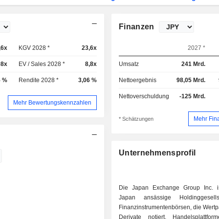
Finanzen
,6x
KGV 2028 *
23,6x
2027 *
08x
EV / Sales 2028 *
8,8x
Umsatz
241 Mrd.
5 %
Rendite 2028 *
3,06 %
Nettoergebnis
98,05 Mrd.
Nettoverschuldung
-125 Mrd.
Mehr Bewertungskennzahlen
Mehr Fin
* Schätzungen
Unternehmensprofil
Die Japan Exchange Group Inc. i
Japan ansässige Holdinggesells
Finanzinstrumentenbörsen, die Wertp
Derivate notiert, Handelsplattfo