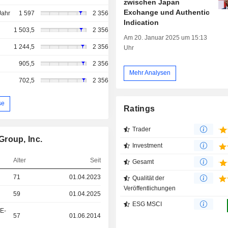
zwischen Japan
Exchange und Authentic
Jahr
1 597
2 356
Indication
1 503,5
2 356
Am 20. Januar 2025 um 15:13
1 244,5
2 356
Uhr
905,5
2 356
Mehr Analysen
702,5
2 356
se
Ratings
Trader
Group, Inc.
Investment
Alter
Seit
Gesamt
71
01.04.2023
Qualität der
Veröffentlichungen
59
01.04.2025
ESG MSCI
&E-
57
01.06.2014