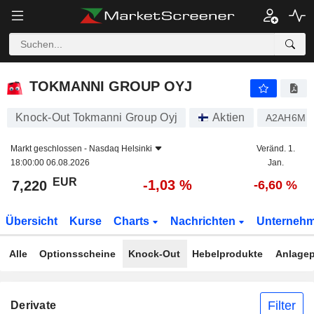
TOKMANNI GROUP OYJ
7,220
€
-1,03 %
TOKMANNI GROUP OYJ
Knock-Out Tokmanni Group Oyj
Aktien
A2AH6M
Markt geschlossen -
Nasdaq Helsinki
Veränd. 1.
18:00:00 06.08.2026
Jan.
EUR
-1,03 %
7,220
-6,60 %
Übersicht
Kurse
Charts
Nachrichten
Unterneh
Alle
Optionsscheine
Knock-Out
Hebelprodukte
Anlagep
Filter
Derivate