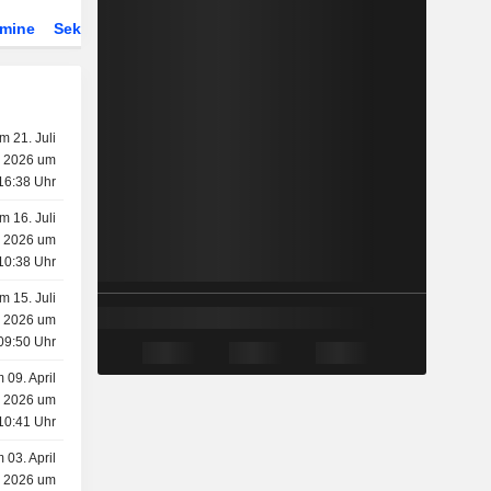
rmine
Sektor
Derivate
ETFs
m 21. Juli
2026 um
16:38 Uhr
m 16. Juli
2026 um
10:38 Uhr
m 15. Juli
2026 um
09:50 Uhr
 09. April
2026 um
10:41 Uhr
 03. April
2026 um