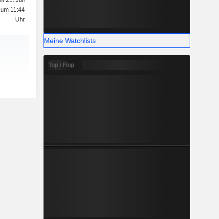
m 21. Juli
 um 11:44
Uhr
Meine Watchlists
Top / Flop