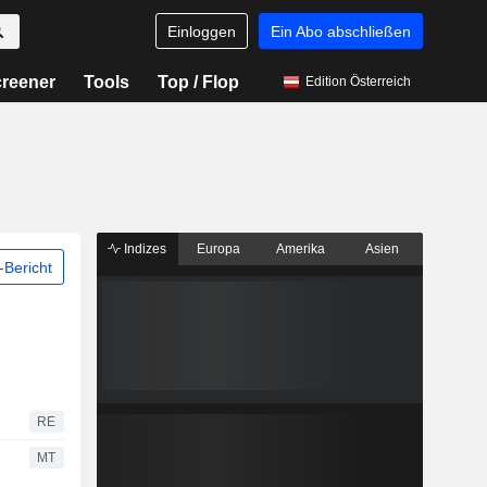
Einloggen
Ein Abo abschließen
reener
Tools
Top / Flop
Edition Österreich
Indizes
Europa
Amerika
Asien
Bericht
RE
MT