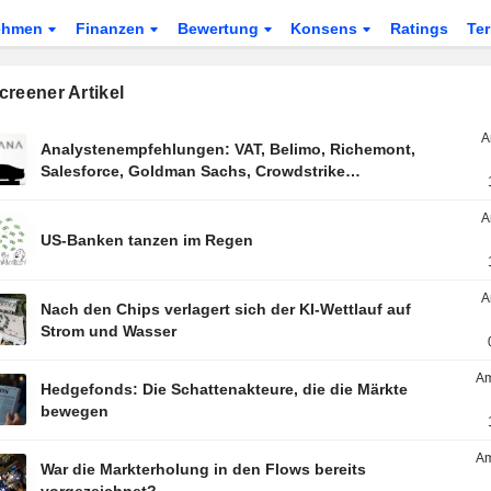
ehmen
Finanzen
Bewertung
Konsens
Ratings
Te
reener Artikel
A
Analystenempfehlungen: VAT, Belimo, Richemont,
Salesforce, Goldman Sachs, Crowdstrike…
A
US-Banken tanzen im Regen
A
Nach den Chips verlagert sich der KI-Wettlauf auf
Strom und Wasser
Am
Hedgefonds: Die Schattenakteure, die die Märkte
bewegen
Am
War die Markterholung in den Flows bereits