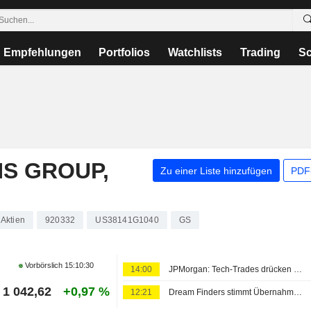
Empfehlungen
Portfolios
Watchlists
Trading
Sc
S GROUP,
Zu einer Liste hinzufügen
PDF-
Aktien
920332
US38141G1040
GS
Vorbörslich
15:10:30
14:00
JPMorgan: Tech-Trades drücken Hedgefonds-Gewinne 2026 im Juli
1 042,62
+0,97 %
12:21
Dream Finders stimmt Übernahme von Beazer in USD 2,2 Mrd. schwerem Bar-Deal zu