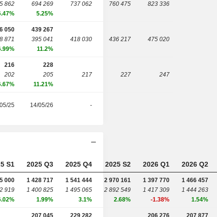
5 862
694 269
737 062
760 475
823 336
6.47%
5.25%
6 050
439 267
8 871
395 041
418 030
436 217
475 020
6.99%
11.2%
216
228
202
205
217
227
247
6.67%
11.21%
05/25
14/05/26
-
5 S1
2025 Q3
2025 Q4
2025 S2
2026 Q1
2026 Q2
5 000
1 428 717
1 541 444
2 970 161
1 397 770
1 466 457
2 919
1 400 825
1 495 065
2 892 549
1 417 309
1 444 263
6.02%
1.99%
3.1%
2.68%
-1.38%
1.54%
207 045
229 282
206 276
207 877