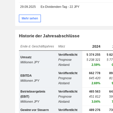
29.09.2025
Ex-Dividenden-Tag - 22 JPY
Mehr sehen
Historie der Jahresabschlüsse
2024
Ende d. Geschäftsjahres
März
Veröffentlicht
5 374 255
5 82
Umsatz
Prognose
5 238 321
5 77
Millionen JPY
Abstand
2.59%
Veröffentlicht
662 778
89
EBITDA
Prognose
645 420
81
Millionen JPY
Abstand
2.69%
Betriebsergebnis
Veröffentlicht
465 563
64
(EBIT)
Prognose
451 812
59
Millionen JPY
Abstand
3.04%
Gewinn vor Steuern
Veröffentlicht
489 276
73