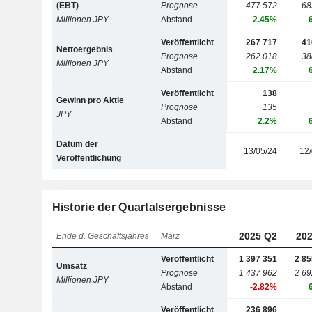
(EBT)
Prognose
477 572
68
Millionen JPY
Abstand
2.45%
Veröffentlicht
267 717
41
Nettoergebnis
Prognose
262 018
38
Millionen JPY
Abstand
2.17%
Veröffentlicht
138
Gewinn pro Aktie
Prognose
135
JPY
Abstand
2.2%
Datum der
13/05/24
12/
Veröffentlichung
Historie der Quartalsergebnisse
2025 Q2
202
Ende d. Geschäftsjahres
März
Veröffentlicht
1 397 351
2 85
Umsatz
Prognose
1 437 962
2 69
Millionen JPY
Abstand
-2.82%
Veröffentlicht
236 896