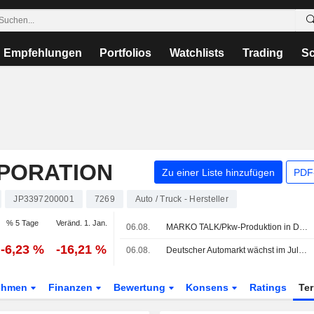
Empfehlungen
Portfolios
Watchlists
Trading
Sc
PORATION
Zu einer Liste hinzufügen
PDF-
JP3397200001
7269
Auto / Truck - Hersteller
% 5 Tage
Veränd. 1. Jan.
06.08.
MARKO TALK/Pkw-Produktion in Deutschland sinkt im Juli
-6,23 %
-16,21 %
06.08.
Deutscher Automarkt wächst im Juli nur leicht - BYD erneut mit Absatzsprung
ehmen
Finanzen
Bewertung
Konsens
Ratings
Te