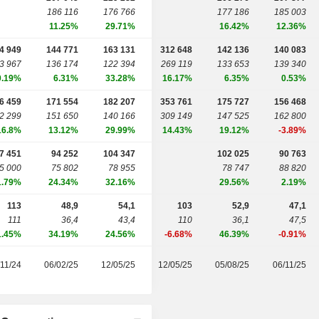
186 116
176 766
177 186
185 003
11.25%
29.71%
16.42%
12.36%
4 949
144 771
163 131
312 648
142 136
140 083
3 967
136 174
122 394
269 119
133 653
139 340
0.19%
6.31%
33.28%
16.17%
6.35%
0.53%
6 459
171 554
182 207
353 761
175 727
156 468
2 299
151 650
140 166
309 149
147 525
162 800
16.8%
13.12%
29.99%
14.43%
19.12%
-3.89%
7 451
94 252
104 347
102 025
90 763
5 000
75 802
78 955
78 747
88 820
1.79%
24.34%
32.16%
29.56%
2.19%
113
48,9
54,1
103
52,9
47,1
111
36,4
43,4
110
36,1
47,5
1.45%
34.19%
24.56%
-6.68%
46.39%
-0.91%
/11/24
06/02/25
12/05/25
12/05/25
05/08/25
06/11/25