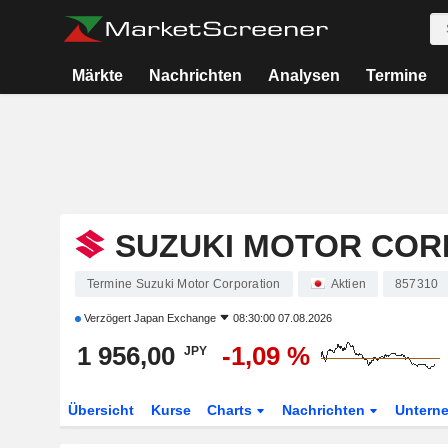
Märkte
Nachrichten
Analysen
Termine
SUZUKI MOTOR COR
Termine Suzuki Motor Corporation
Aktien
857310
Verzögert
Japan Exchange
08:30:00 07.08.2026
1 956,00
-1,09 %
JPY
Übersicht
Kurse
Charts
Nachrichten
Untern