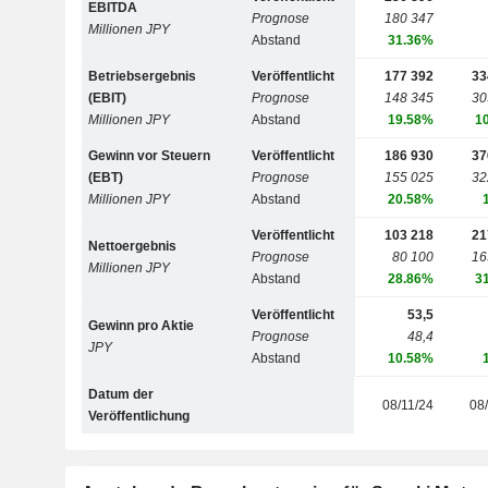
EBITDA
Prognose
180 347
Millionen JPY
Abstand
31.36%
Betriebsergebnis
Veröffentlicht
177 392
33
(EBIT)
Prognose
148 345
30
Millionen JPY
Abstand
19.58%
1
Gewinn vor Steuern
Veröffentlicht
186 930
37
(EBT)
Prognose
155 025
32
Millionen JPY
Abstand
20.58%
Veröffentlicht
103 218
21
Nettoergebnis
Prognose
80 100
16
Millionen JPY
Abstand
28.86%
3
Veröffentlicht
53,5
Gewinn pro Aktie
Prognose
48,4
JPY
Abstand
10.58%
Datum der
08/11/24
08
Veröffentlichung