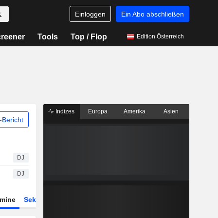
Einloggen
Ein Abo abschließen
reener
Tools
Top / Flop
Edition Österreich
Indizes
Europa
Amerika
Asien
Bericht
DJ
DJ
rmine
Sektor
Derivate
ETFs