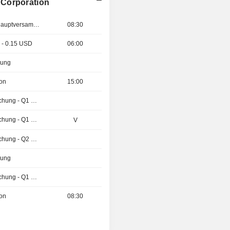
 Corporation
Außerordentliche Hauptversammlung
08:30
 - 0.15 USD
06:00
zung
ion
15:00
Ergebnisveröffentlichung - Q1 2027
Ergebnisveröffentlichung - Q1 2027
V
Ergebnisveröffentlichung - Q2 2026
zung
Ergebnisveröffentlichung - Q1 2027
ion
08:30