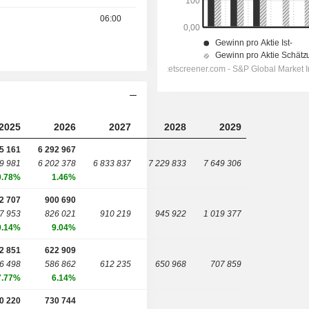
06:00
2025
2026
2027
2028
2029
5 161
6 292 967
9 981
6 202 378
6 833 837
7 229 833
7 649 306
0.78%
1.46%
2 707
900 690
7 953
826 021
910 219
945 922
1 019 377
9.14%
9.04%
2 851
622 909
6 498
586 862
612 235
650 968
707 859
7.77%
6.14%
0 220
730 744