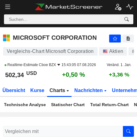
MICROSOFT CORPORATION
502,34
$
+0,50 %
MICROSOFT CORPORATION
Vergleichs-Chart Microsoft Corporation
Aktien
8
Realtime-Estimate
Cboe BZX
15:43:05 07.08.2026
Veränd. 1. Jan.
USD
+0,50 %
502,34
+3,36 %
Übersicht
Kurse
Charts
Nachrichten
Unterneh
Technische Analyse
Statischer Chart
Total Return-Chart
N