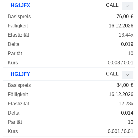
Basispreis
Fälligkeit
Elastizität
Delta
CALL
HG1JFX
WKN
Typ
Parität
76,00
€
16.12.2026
13.44x
0.019
10
0.003 / 0.01
CALL
HG1JFY
84,00
€
16.12.2026
12.23x
0.014
10
0.001 / 0.01