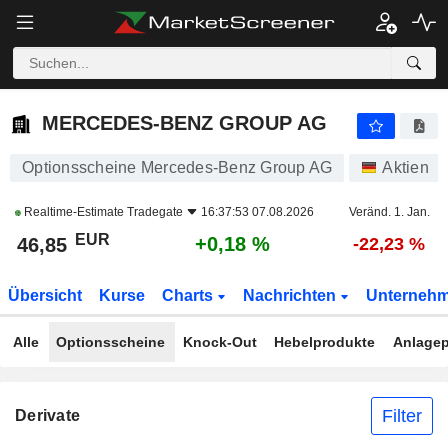
MERCEDES-BENZ GROUP AG
46,85
€
+0,18 %
MERCEDES-BENZ GROUP AG
Optionsscheine Mercedes-Benz Group AG
Aktien
Realtime-Estimate
Tradegate
16:37:53 07.08.2026
Veränd. 1. Jan.
EUR
+0,18 %
46,85
-22,23 %
Übersicht
Kurse
Charts
Nachrichten
Unterneh
Alle
Optionsscheine
Knock-Out
Hebelprodukte
Anlagep
Filter
Derivate