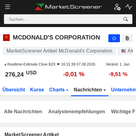
MCDONALD'S CORPORATION
276,24
$
-0,01 %
MCDONALD'S CORPORATION
MarketScreener Artikel McDonald's Corporation
Akt
Realtime-Estimate
Cboe BZX
16:31:38 07.08.2026
Veränd. 1. Jan.
USD
-0,01 %
276,24
-9,51 %
Übersicht
Kurse
Charts
Nachrichten
Unterneh
Alle Nachrichten
Analystenempfehlungen
Wichtige F
MarketScreener Artikel