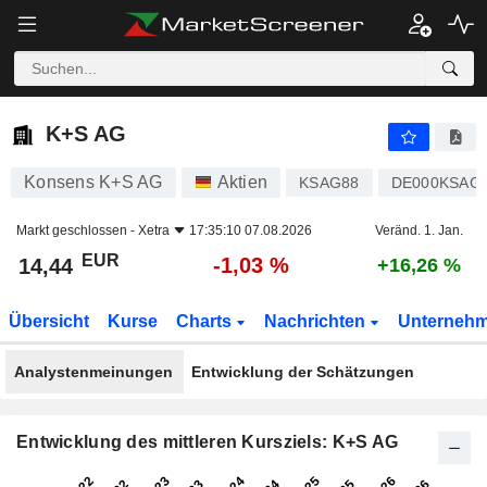
K+S AG
14,44
€
-1,03 %
K+S AG
Konsens K+S AG
Aktien
KSAG88
DE000KSAG
Markt geschlossen -
Xetra
17:35:10 07.08.2026
Veränd. 1. Jan.
EUR
-1,03 %
14,44
+16,26 %
Übersicht
Kurse
Charts
Nachrichten
Unterneh
Analystenmeinungen
Entwicklung der Schätzungen
Entwicklung des mittleren Kursziels: K+S AG