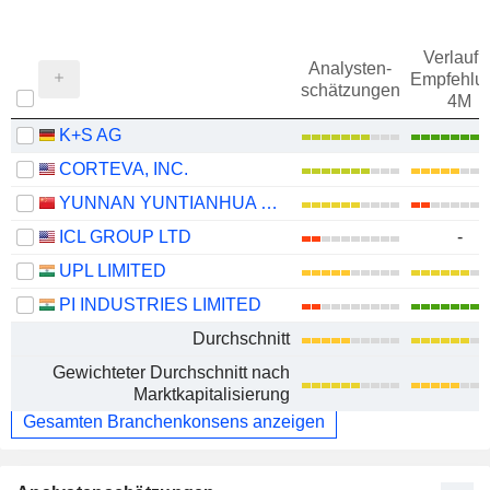
Verlauf d
Analysten-
Empfehlu
schätzungen
4M
K+S AG
CORTEVA, INC.
YUNNAN YUNTIANHUA CO., LTD.
ICL GROUP LTD
-
UPL LIMITED
PI INDUSTRIES LIMITED
Durchschnitt
Gewichteter Durchschnitt nach
Marktkapitalisierung
Gesamten Branchenkonsens anzeigen