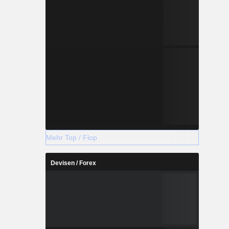
Mehr Top / Flop
Devisen / Forex