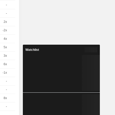
-
2
21,66
EUR
-
2
23,00
EUR
2x
1
22,79
EUR
-2x
1
0,1400
EUR
4x
1
16,69
EUR
5x
1
8,640
EUR
Watchlist
3x
1
20,67
EUR
6x
1
1,750
EUR
-1x
1
1,110
EUR
-
1
44,56
EUR
-
1
0,009000
EUR
8x
1
0,3500
EUR
-
2
19,97
EUR