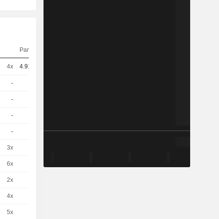
Parität
Kurs
4x
4.911
2,920
EUR
-
1
41,88
EUR
-
1
0,0200
EUR
-
1
2,130
EUR
-
1
0,2900
EUR
3x
1
31,85
EUR
6x
1
1,770
EUR
2x
1
34,80
EUR
4x
1
18,94
EUR
5x
1
7,250
EUR