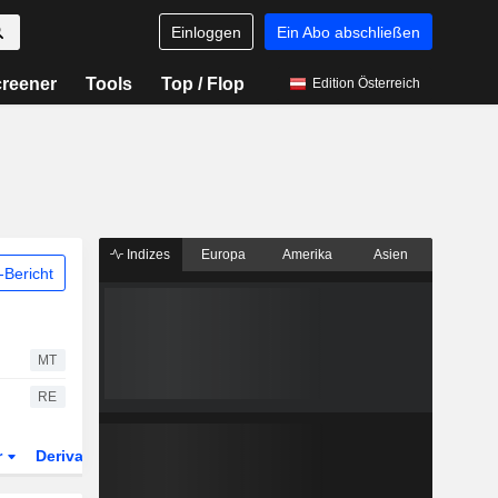
Einloggen
Ein Abo abschließen
reener
Tools
Top / Flop
Edition Österreich
Indizes
Europa
Amerika
Asien
Bericht
MT
RE
r
Derivate
ETFs