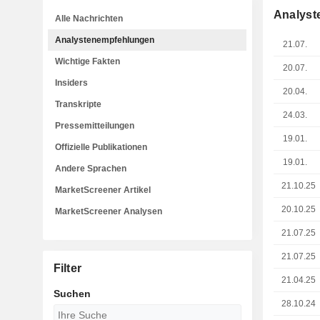
Analyst
Alle Nachrichten
Analystenempfehlungen
21.07.
Wichtige Fakten
20.07.
Insiders
20.04.
Transkripte
24.03.
Pressemitteilungen
19.01.
Offizielle Publikationen
19.01.
Andere Sprachen
21.10.25
MarketScreener Artikel
20.10.25
MarketScreener Analysen
21.07.25
21.07.25
Filter
21.04.25
Suchen
28.10.24