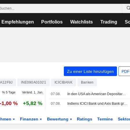
Empfehlungen
Portfolios
Watchlists
Trading
Sc
Zu einer Liste hinzufügen
PDF-
A12F9J
INE090A01021
ICICIBANK
Banken
% 5 Tage
Veränd. 1. Jan.
07.08.
In den USA als American Depositary Receipts gehandelte asiatische Aktien steigen am Freitag; Wochenplus von 2%
-1,00 %
+5,82 %
07.08.
Indiens ICICI Bank und Axis Bank greifen erneut auf den Dollar-Anleihemarkt zu, sagen Banker
ehmen
Finanzen
Bewertung
Ratings
Termine
Sekto