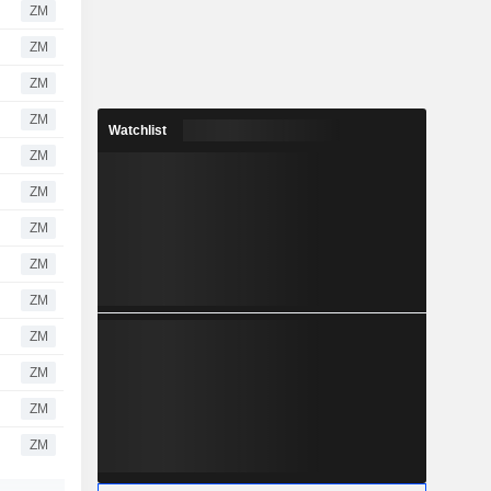
ZM
ZM
ZM
ZM
Watchlist
ZM
ZM
ZM
ZM
ZM
ZM
ZM
ZM
ZM