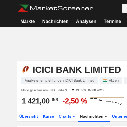
Märkte
Nachrichten
Analysen
Termine
ICICI BANK LIMITED
Analystenempfehlungen ICICI Bank Limited
Aktien
Markt geschlossen -
NSE India S.E.
13:05:08 07.08.2026
1 421,00
-2,50 %
INR
Übersicht
Kurse
Charts
Nachrichten
Untern