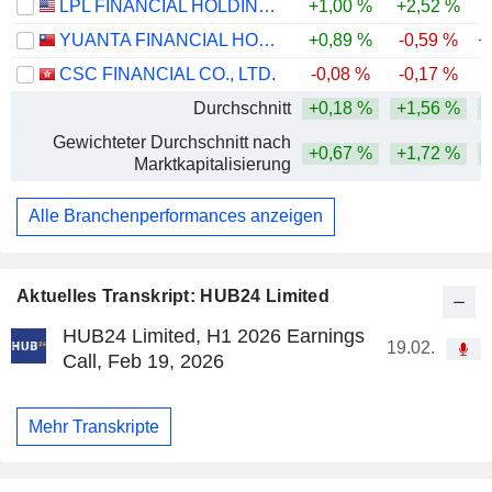
LPL FINANCIAL HOLDINGS INC.
+1,00 %
+2,52 %
YUANTA FINANCIAL HOLDING CO., LTD.
+0,89 %
-0,59 %
+
CSC FINANCIAL CO., LTD.
-0,08 %
-0,17 %
Durchschnitt
+0,18 %
+1,56 %
+
Gewichteter Durchschnitt nach
+0,67 %
+1,72 %
+
Marktkapitalisierung
Alle Branchenperformances anzeigen
Aktuelles Transkript: HUB24 Limited
HUB24 Limited, H1 2026 Earnings
19.02.
Call, Feb 19, 2026
Mehr Transkripte