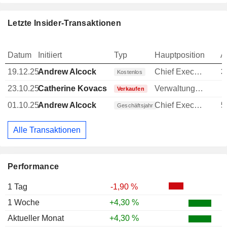
Letzte Insider-Transaktionen
Datum
Initiiert
Typ
Hauptposition
A
19.12.25
Andrew Alcock
Chief Executive Officer (CEO)
3
Kostenlos
23.10.25
Catherine Kovacs
Verwaltungsratsmitglied
Verkaufen
01.10.25
Andrew Alcock
Chief Executive Officer (CEO)
5
Geschäftsjahr
Alle Transaktionen
Performance
1 Tag
-1,90 %
1 Woche
+4,30 %
Aktueller Monat
+4,30 %