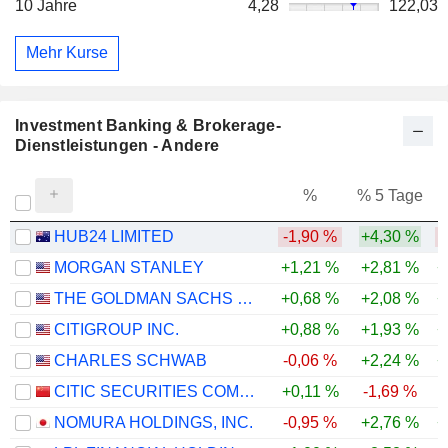
10 Jahre
4,28
122,03
Mehr Kurse
Investment Banking & Brokerage-
Dienstleistungen - Andere
%
% 5 Tage
%
HUB24 LIMITED
-1,90 %
+4,30 %
-
MORGAN STANLEY
+1,21 %
+2,81 %
+
THE GOLDMAN SACHS GROUP, INC.
+0,68 %
+2,08 %
+
CITIGROUP INC.
+0,88 %
+1,93 %
+
CHARLES SCHWAB
-0,06 %
+2,24 %
+
CITIC SECURITIES COMPANY LIMITED
+0,11 %
-1,69 %
NOMURA HOLDINGS, INC.
-0,95 %
+2,76 %
+