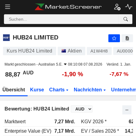
HUB24 LIMITED
88,87
$
-1,90 %
HUB24 LIMITED
Kurs HUB24 Limited
Aktien
A1W4H8
AU00000
Markt geschlossen -
Australian S.E.
08:10:08 07.08.2026
Veränd. 1. Jan.
AUD
-1,90 %
88,87
-7,67 %
Übersicht
Kurse
Charts
Nachrichten
Unterneh
Bewertung: HUB24 Limited
Marktwert
7,27 Mrd.
KGV 2026 *
62
Enterprise Value (EV)
7,17 Mrd.
EV / Sales 2026 *
14,3