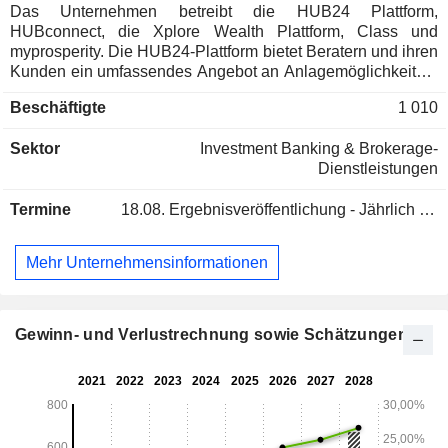
Das Unternehmen betreibt die HUB24 Plattform,
HUBconnect, die Xplore Wealth Plattform, Class und
myprosperity. Die HUB24-Plattform bietet Beratern und ihren
Kunden ein umfassendes Angebot an Anlagemöglichkeiten,
einschließlich verwalteter Portfoliolösungen, sowie
Beschäftigte
1 010
erweiterte Transaktions- und Berichtsfunktionen.
HUBconnect konzentriert sich auf die Nutzung von Daten
Sektor
Investment Banking & Brokerage-
und Technologie, um Lösungen für allgemeine
Dienstleistungen
Herausforderungen für Börsenmakler, Lizenznehmer und
Berater zu bieten. Class ist eine Cloud-basierte
Termine
18.08.
Ergebnisveröffentlichung - Jährlich 2026
Vermögensverwaltungssoftware, die Finanzfachleuten
Lösungen für die Verwaltung selbstverwalteter
Superannuationsfonds (SMSF), die Treuhandbuchhaltung,
Mehr Unternehmensinformationen
das Portfoliomanagement, die Rechtsdokumentation und die
Einhaltung von Unternehmensrichtlinien bietet. myprosperity
ist ein Anbieter von Kundenportalen für Buchhalter und
Finanzberater, die eine optimierte Leistungserbringung, eine
Gewinn- und Verlustrechnung sowie Schätzungen
höhere Produktivität und eine verbesserte Kundenerfahrung
für Finanzfachleute und ihre Kunden ermöglichen.