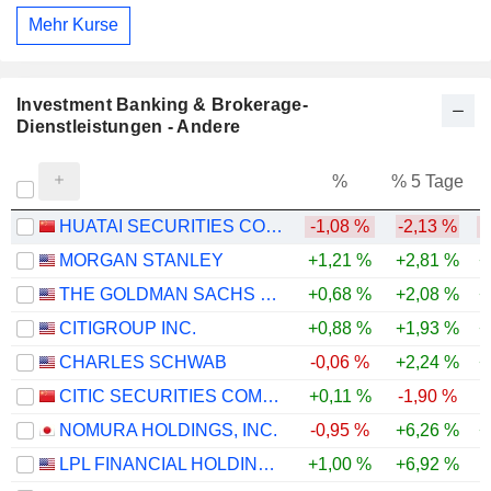
Mehr Kurse
Investment Banking & Brokerage-
Dienstleistungen - Andere
%
% 5 Tage
%
HUATAI SECURITIES CO., LTD.
-1,08 %
-2,13 %
MORGAN STANLEY
+1,21 %
+2,81 %
+
THE GOLDMAN SACHS GROUP, INC.
+0,68 %
+2,08 %
+
CITIGROUP INC.
+0,88 %
+1,93 %
+
CHARLES SCHWAB
-0,06 %
+2,24 %
+
CITIC SECURITIES COMPANY LIMITED
+0,11 %
-1,90 %
NOMURA HOLDINGS, INC.
-0,95 %
+6,26 %
+
LPL FINANCIAL HOLDINGS INC.
+1,00 %
+6,92 %