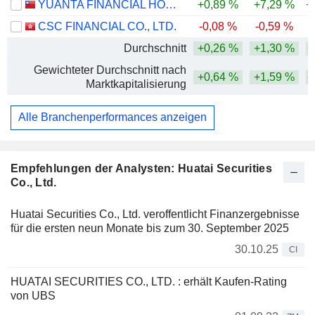
YUANTA FINANCIAL HOLDING CO., LTD.
+0,89 %
+7,29 %
+
CSC FINANCIAL CO., LTD.
-0,08 %
-0,59 %
Durchschnitt
+0,26 %
+1,30 %
+
Gewichteter Durchschnitt nach
+0,64 %
+1,59 %
+
Marktkapitalisierung
Alle Branchenperformances anzeigen
Empfehlungen der Analysten: Huatai Securities
Co., Ltd.
Huatai Securities Co., Ltd. veroffentlicht Finanzergebnisse
für die ersten neun Monate bis zum 30. September 2025
30.10.25
CI
HUATAI SECURITIES CO., LTD. : erhält Kaufen-Rating
von UBS