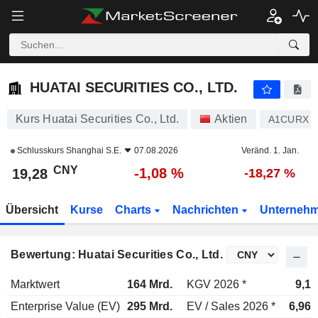
HUATAI SECURITIES CO., LTD.
19,28
¥
-1,08 %
HUATAI SECURITIES CO., LTD.
Kurs Huatai Securities Co., Ltd.
Aktien
A1CURX
Schlusskurs
Shanghai S.E.
07.08.2026
Veränd. 1. Jan.
CNY
-1,08 %
19,28
-18,27 %
Übersicht
Kurse
Charts
Nachrichten
Unterneh
Bewertung: Huatai Securities Co., Ltd.
Marktwert
164 Mrd.
KGV 2026 *
9,1x
Enterprise Value (EV)
295 Mrd.
EV / Sales 2026 *
6,96x