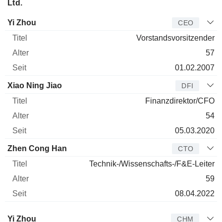
Ltd.
Manager
Titel
Alter
Seit
Yi Zhou
CEO
Vorstandsvorsitzender
57
01.02.2007
Xiao Ning Jiao
DFI
Finanzdirektor/CFO
54
05.03.2020
Zhen Cong Han
CTO
Technik-/Wissenschafts-/F&E-Leiter
59
08.04.2022
Verwaltungsratsmitglied
Titel
Alter
Seit
Yi Zhou
CHM