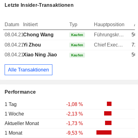
Letzte Insider-Transaktionen
Datum
Initiiert
Typ
Hauptposition
A
08.04.21
Chong Wang
Führungskraft / leitender Angestellter
50
Kaufen
08.04.21
Yi Zhou
Chief Executive Officer (CEO)
72
Kaufen
08.04.21
Xiao Ning Jiao
50
Kaufen
Alle Transaktionen
Performance
1 Tag
-1,08 %
1 Woche
-2,13 %
Aktueller Monat
-1,73 %
1 Monat
-9,53 %