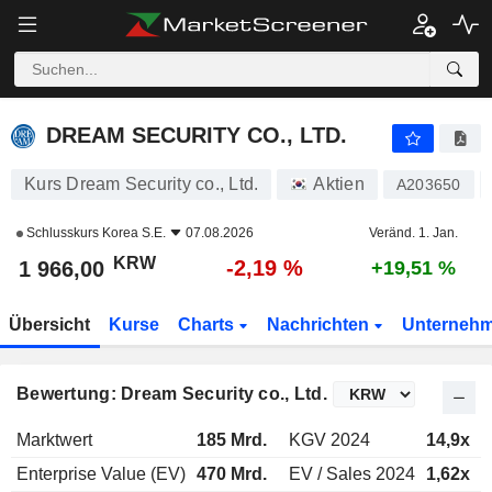
DREAM SECURITY CO., LTD.
1 966,00
₩
-2,19 %
DREAM SECURITY CO., LTD.
Kurs Dream Security co., Ltd.
Aktien
A203650
Schlusskurs
Korea S.E.
07.08.2026
Veränd. 1. Jan.
KRW
-2,19 %
1 966,00
+19,51 %
Übersicht
Kurse
Charts
Nachrichten
Unterneh
Bewertung: Dream Security co., Ltd.
Marktwert
185 Mrd.
KGV 2024
14,9x
Enterprise Value (EV)
470 Mrd.
EV / Sales 2024
1,62x