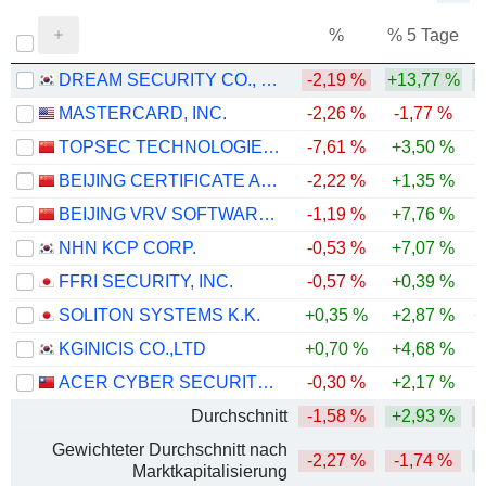
%
% 5 Tage
%
DREAM SECURITY CO., LTD.
-2,19 %
+13,77 %
+
MASTERCARD, INC.
-2,26 %
-1,77 %
TOPSEC TECHNOLOGIES GROUP INC.
-7,61 %
+3,50 %
-
BEIJING CERTIFICATE AUTHORITY CO.,LTD.
-2,22 %
+1,35 %
-
BEIJING VRV SOFTWARE CORPORATION LIMITED
-1,19 %
+7,76 %
-
NHN KCP CORP.
-0,53 %
+7,07 %
-
FFRI SECURITY, INC.
-0,57 %
+0,39 %
-
SOLITON SYSTEMS K.K.
+0,35 %
+2,87 %
+
KGINICIS CO.,LTD
+0,70 %
+4,68 %
ACER CYBER SECURITY INC.
-0,30 %
+2,17 %
Durchschnitt
-1,58 %
+2,93 %
Gewichteter Durchschnitt nach
-2,27 %
-1,74 %
Marktkapitalisierung