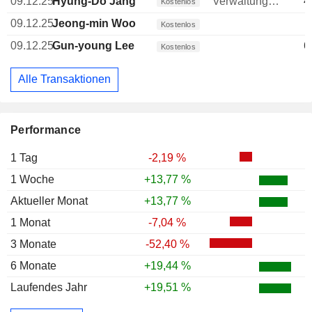
09.12.25
Hyung-Do Jang
Verwaltungsratsmitglied
4
Kostenlos
09.12.25
Jeong-min Woo
Kostenlos
09.12.25
Gun-young Lee
6
Kostenlos
Alle Transaktionen
Performance
1 Tag
-2,19 %
1 Woche
+13,77 %
Aktueller Monat
+13,77 %
1 Monat
-7,04 %
3 Monate
-52,40 %
6 Monate
+19,44 %
Laufendes Jahr
+19,51 %