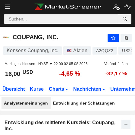
COUPANG, INC.
16,00
$
-4,65 %
COUPANG, INC.
Konsens Coupang, Inc.
Aktien
A2QQZ2
US22
Markt geschlossen -
NYSE
22:00:02 05.08.2026
Veränd. 1. Jan.
USD
-4,65 %
16,00
-32,17 %
Übersicht
Kurse
Charts
Nachrichten
Unterneh
Analystenmeinungen
Entwicklung der Schätzungen
Entwicklung des mittleren Kursziels: Coupang,
Inc.