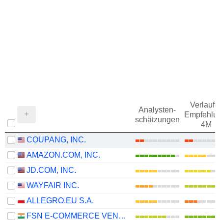
Verlauf d
Analysten-
Empfehlu
schätzungen
4M
COUPANG, INC.
AMAZON.COM, INC.
JD.COM, INC.
WAYFAIR INC.
ALLEGRO.EU S.A.
FSN E-COMMERCE VENTURES LIMITED