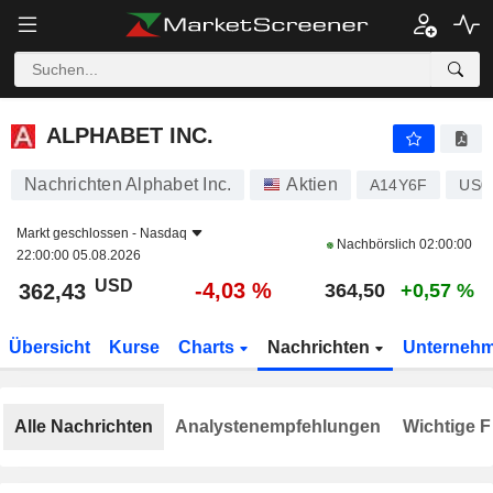
ALPHABET INC.
362,43
$
-4,03 %
ALPHABET INC.
Nachrichten Alphabet Inc.
Aktien
A14Y6F
US0
Markt geschlossen -
Nasdaq
Nachbörslich
02:00:00
22:00:00 05.08.2026
USD
-4,03 %
362,43
364,50
+0,57 %
Übersicht
Kurse
Charts
Nachrichten
Unterneh
Alle Nachrichten
Analystenempfehlungen
Wichtige F