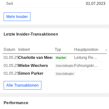
01.07.2023
Mehr Insider
Letzte Insider-Transaktionen
Datum
Initiiert
Typ
Hauptposition
A
01.05.25
Charlotte van Meer
Leitung Rechtsabteilung
Kaufen
01.05.25
Wiebe Wiechers
Führungskraft / leitender Angestellter
Geschäftsjahr
01.05.25
Simon Parker
Geschäftsjahr
Alle Transaktionen
Performance