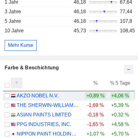
1 Jahr
46,18
67,64
3 Jahre
46,18
77,44
5 Jahre
46,18
107,8
10 Jahre
45,73
108,45
Mehr Kurse
Farbe & Beschichtung
%
% 5 Tage
%
AKZO NOBEL N.V.
+0,89 %
+4,06 %
+
THE SHERWIN-WILLIAMS COMPANY
-1,69 %
+5,39 %
ASIAN PAINTS LIMITED
-0,18 %
+0,32 %
+
PPG INDUSTRIES, INC.
-1,65 %
+4,58 %
+
NIPPON PAINT HOLDINGS CO., LTD.
+1,07 %
+5,70 %