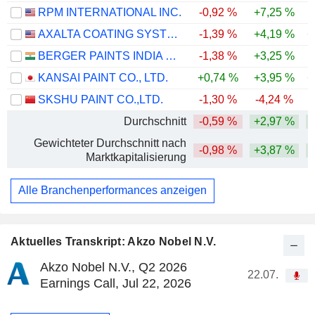
RPM INTERNATIONAL INC.
-0,92 %
+7,25 %
AXALTA COATING SYSTEMS LTD.
-1,39 %
+4,19 %
+
BERGER PAINTS INDIA LIMITED
-1,38 %
+3,25 %
KANSAI PAINT CO., LTD.
+0,74 %
+3,95 %
+
SKSHU PAINT CO.,LTD.
-1,30 %
-4,24 %
-
Durchschnitt
-0,59 %
+2,97 %
Gewichteter Durchschnitt nach
-0,98 %
+3,87 %
Marktkapitalisierung
Alle Branchenperformances anzeigen
Aktuelles Transkript: Akzo Nobel N.V.
Akzo Nobel N.V., Q2 2026
22.07.
Earnings Call, Jul 22, 2026