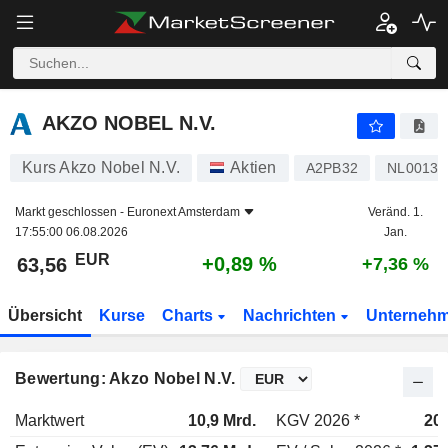
AKZO NOBEL N.V.
63,56
€
+0,89 %
AKZO NOBEL N.V.
Kurs Akzo Nobel N.V.
Aktien
A2PB32
NL00132
Markt geschlossen -
Euronext Amsterdam
Veränd. 1.
17:55:00 06.08.2026
Jan.
EUR
+0,89 %
63,56
+7,36 %
Übersicht
Kurse
Charts
Nachrichten
Unterneh
Bewertung: Akzo Nobel N.V.
Marktwert
10,9 Mrd.
KGV 2026 *
20