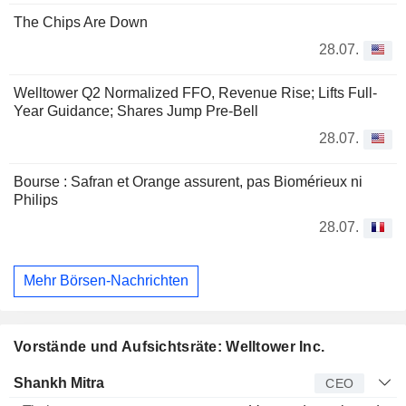
The Chips Are Down
28.07.
Welltower Q2 Normalized FFO, Revenue Rise; Lifts Full-
Year Guidance; Shares Jump Pre-Bell
28.07.
Bourse : Safran et Orange assurent, pas Biomérieux ni
Philips
28.07.
Mehr Börsen-Nachrichten
Vorstände und Aufsichtsräte: Welltower Inc.
Manager
Titel
Alter
Seit
Shankh Mitra
CEO