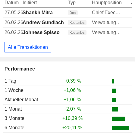
Datum
Initiiert
Typ
Hauptposition
A
27.05.26
Shankh Mitra
Chief Executive Officer (CEO)
Don
26.02.26
Andrew Gundlach
Verwaltungsratsmitglied
Kostenlos
26.02.26
Johnese Spisso
Verwaltungsratsmitglied
Kostenlos
Alle Transaktionen
Performance
1 Tag
+0,39 %
1 Woche
+1,06 %
Aktueller Monat
+1,06 %
1 Monat
+2,07 %
3 Monate
+10,39 %
6 Monate
+20,11 %