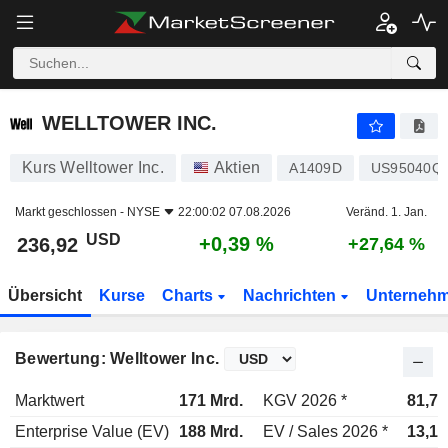
WELLTOWER INC.
236,92
$
+0,39 %
WELLTOWER INC.
Kurs Welltower Inc.
Aktien
A1409D
US95040Q
Markt geschlossen -
NYSE
22:00:02 07.08.2026
Veränd. 1. Jan.
USD
+0,39 %
236,92
+27,64 %
Übersicht
Kurse
Charts
Nachrichten
Unterneh
Bewertung: Welltower Inc.
Marktwert
171 Mrd.
KGV 2026 *
81,7x
Enterprise Value (EV)
188 Mrd.
EV / Sales 2026 *
13,1x