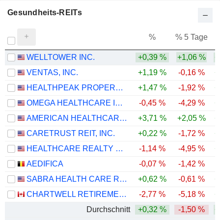
Gesundheits-REITs
%
% 5 Tage
%
WELLTOWER INC.
+0,39 %
+1,06 %
+
VENTAS, INC.
+1,19 %
-0,16 %
+
HEALTHPEAK PROPERTIES, INC.
+1,47 %
-1,92 %
+
OMEGA HEALTHCARE INVESTORS, INC.
-0,45 %
-4,29 %
+
AMERICAN HEALTHCARE REIT, INC.
+3,71 %
+2,05 %
+
CARETRUST REIT, INC.
+0,22 %
-1,72 %
+
HEALTHCARE REALTY TRUST INCORPORATED
-1,14 %
-4,95 %
+
AEDIFICA
-0,07 %
-1,42 %
SABRA HEALTH CARE REIT, INC.
+0,62 %
-0,61 %
+
CHARTWELL RETIREMENT RESIDENCES
-2,77 %
-5,18 %
+
Durchschnitt
+0,32 %
-1,50 %
+