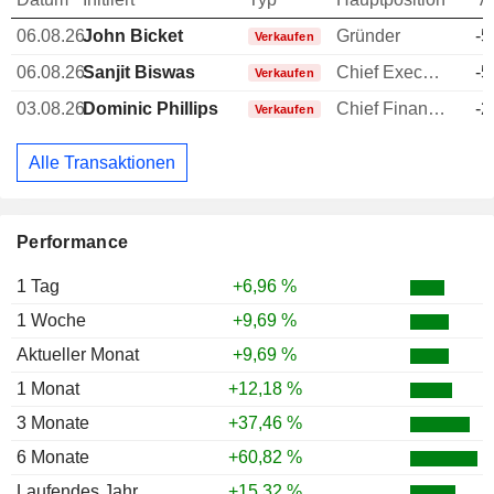
06.08.26
John Bicket
Gründer
-5
Verkaufen
06.08.26
Sanjit Biswas
Chief Executive Officer (CEO)
-5
Verkaufen
03.08.26
Dominic Phillips
Chief Financial Officer (CFO)
-2
Verkaufen
Alle Transaktionen
Performance
1 Tag
+6,96 %
1 Woche
+9,69 %
Aktueller Monat
+9,69 %
1 Monat
+12,18 %
3 Monate
+37,46 %
6 Monate
+60,82 %
Laufendes Jahr
+15,32 %