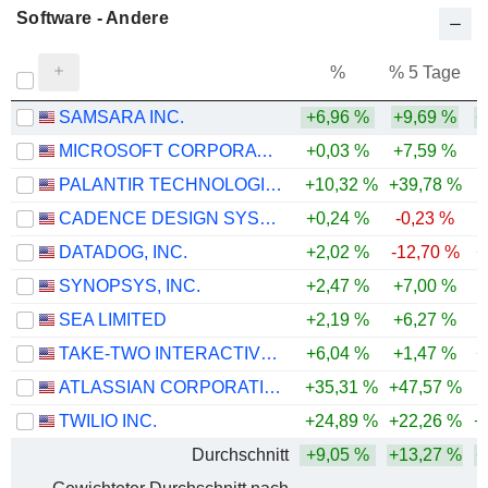
Software - Andere
%
% 5 Tage
%
SAMSARA INC.
+6,96 %
+9,69 %
+
MICROSOFT CORPORATION
+0,03 %
+7,59 %
PALANTIR TECHNOLOGIES INC.
+10,32 %
+39,78 %
CADENCE DESIGN SYSTEMS, INC.
+0,24 %
-0,23 %
DATADOG, INC.
+2,02 %
-12,70 %
+
SYNOPSYS, INC.
+2,47 %
+7,00 %
-
SEA LIMITED
+2,19 %
+6,27 %
-
TAKE-TWO INTERACTIVE SOFTWARE, INC.
+6,04 %
+1,47 %
+
ATLASSIAN CORPORATION
+35,31 %
+47,57 %
-
TWILIO INC.
+24,89 %
+22,26 %
+
Durchschnitt
+9,05 %
+13,27 %
+