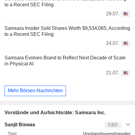
to a Recent SEC Filing
29.07.
Samsara Insider Sold Shares Worth $9,534,065, According
to a Recent SEC Filing
24.07.
Samsara Evolves Brand to Reflect Next Decade of Scale
in Physical AI
21.07.
Mehr Börsen-Nachrichten
Vorstände und Aufsichtsräte: Samsara Inc.
Manager
Titel
Alter
Seit
Sanjit Biswas
CEO
Vorstandsvorsitzender