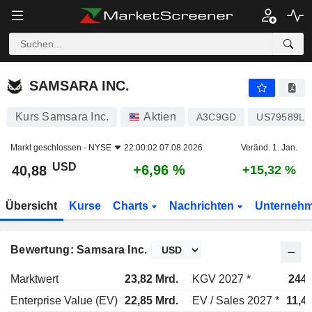
SAMSARA INC.
40,88
$
+6,96 %
SAMSARA INC.
Kurs Samsara Inc.
Aktien
A3C9GD
US79589L1
Markt geschlossen -
NYSE
22:00:02 07.08.2026
Veränd. 1. Jan.
USD
+6,96 %
40,88
+15,32 %
Übersicht
Kurse
Charts
Nachrichten
Unterneh
Bewertung: Samsara Inc.
Marktwert
23,82 Mrd.
KGV 2027 *
244
Enterprise Value (EV)
22,85 Mrd.
EV / Sales 2027 *
11,4