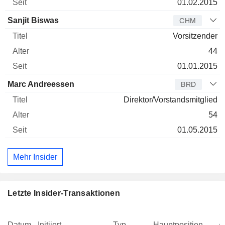
01.02.2015
Sanjit Biswas
CHM
Vorsitzender
44
01.01.2015
Marc Andreessen
BRD
Direktor/Vorstandsmitglied
54
01.05.2015
Mehr Insider
Letzte Insider-Transaktionen
Datum
Initiiert
Typ
Hauptposition
A