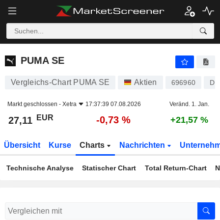
PUMA SE
27,11
€
-0,73 %
PUMA SE
Vergleichs-Chart PUMA SE
Aktien
696960
DE
Markt geschlossen -
Xetra
17:37:39 07.08.2026
Veränd. 1. Jan.
EUR
-0,73 %
27,11
+21,57 %
Übersicht
Kurse
Charts
Nachrichten
Unterneh
Technische Analyse
Statischer Chart
Total Return-Chart
N