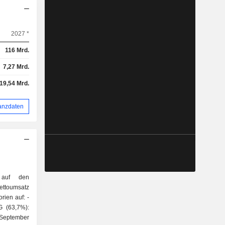
2027 *
116 Mrd.
7,27 Mrd.
19,54 Mrd.
anzdaten
 auf den
ettoumsatz
rien auf: -
G (63,7%):
 September