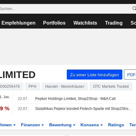
Empfehlungen
Portfolios
Watchlists
Trading
Sc
IMITED
Zu einer Liste hinzufügen
PDF-
000259479
PPH
Handel - Warenhäuser
OTC Markets Traded
1. Jan.
22.07.
Pepkor Holdings Limited, Shop2Shop - M&A Call
09 %
22.07.
Südafrikas Pepkor bündelt Fintech-Sparte mit Shop2Shop und nimmt künftigen Börsengang ins Visier
ehmen
Finanzen
Bewertung
Konsens
Ratings
Te