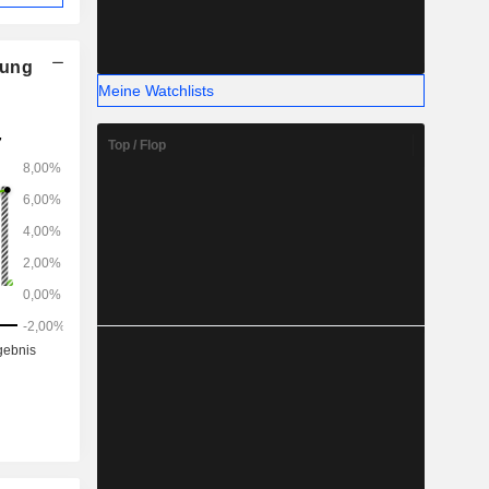
nung
Meine Watchlists
Top / Flop