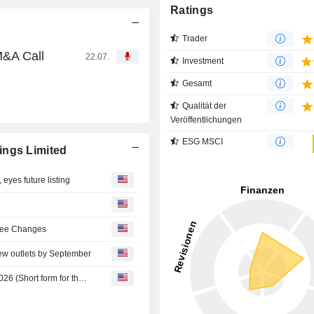
Ratings
Trader
M&A Call
22.07.
Investment
Gesamt
Qualität der
Veröffentlichungen
ESG MSCI
ings Limited
 eyes future listing
tee Changes
new outlets by September
Pepkor : Short-form for the six months ended 31 March 2026 (Short form for the six months ended 31 March 2026)