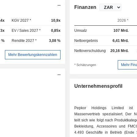
Finanzen
,4x
KGV 2027 *
10,9x
2026 *
93x
EV / Sales 2027 *
0,85x
Umsatz
107 Mrd.
9 %
Rendite 2027 *
3,08 %
Nettoergebnis
6,41 Mrd.
Nettoverschuldung
20,16 Mrd.
Mehr Bewertungskennzahlen
Mehr Fin
* Schätzungen
Unternehmensprofil
Pepkor Holdings Limited ist
Massenvertrieb spezialisiert. Der N
teilt sich wie folgt nach Produktkatego
Bekleidung, Accessoires und FMC
4.493 Geschäfte in Betrieb (Ende