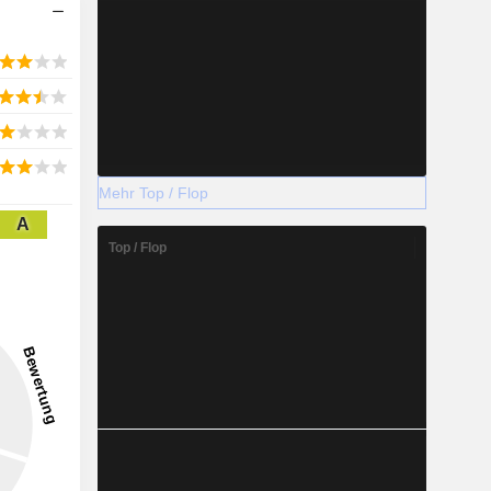
Mehr Top / Flop
A
Top / Flop