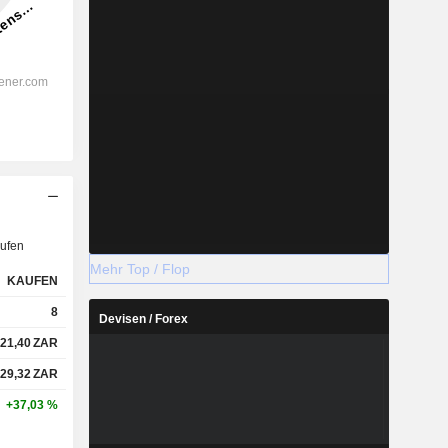
ufen
Mehr Top / Flop
KAUFEN
8
Devisen / Forex
21,40
ZAR
29,32
ZAR
+37,03 %