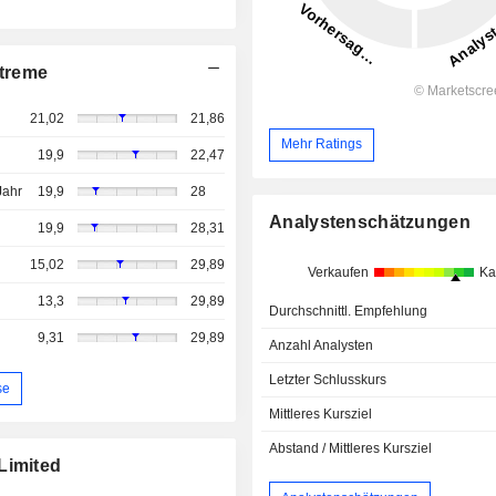
treme
21,02
21,86
Mehr Ratings
19,9
22,47
Jahr
19,9
28
Analystenschätzungen
19,9
28,31
15,02
29,89
Verkaufen
Ka
13,3
29,89
Durchschnittl. Empfehlung
9,31
29,89
Anzahl Analysten
Letzter Schlusskurs
se
Mittleres Kursziel
Abstand / Mittleres Kursziel
Limited