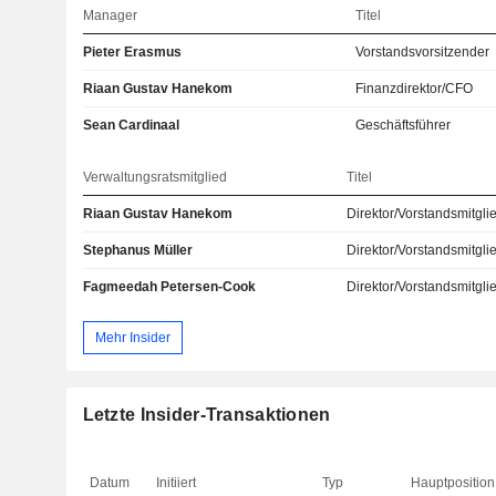
Manager
Titel
Pieter Erasmus
Vorstandsvorsitzender
Riaan Gustav Hanekom
Finanzdirektor/CFO
Sean Cardinaal
Geschäftsführer
Verwaltungsratsmitglied
Titel
Riaan Gustav Hanekom
Direktor/Vorstandsmitgli
Stephanus Müller
Direktor/Vorstandsmitgli
Fagmeedah Petersen-Cook
Direktor/Vorstandsmitgli
Mehr Insider
Letzte Insider-Transaktionen
Datum
Initiiert
Typ
Hauptposition