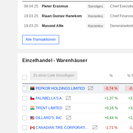
08.04.25
Pieter Erasmus
Sonstiges
19.03.25
Riaan Gustav Hanekom
Kostenlos
19.03.25
Masood Allie
Generalsekret
Kostenlos
Alle Transaktionen
Einzelhandel - Warenhäuser
Zu einer Liste hinzufügen
%
% 
PEPKOR HOLDINGS LIMITED
-0,74 %
-0
FALABELLA S.A.
+1,37 %
+2
TRENT LIMITED
+0,16 %
+3
DILLARD'S, INC.
+0,44 %
+2
CANADIAN TIRE CORPORATION, LIMITED
-1,71 %
-1