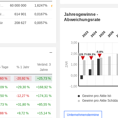
Chief Executive Officer (CEO)
60 000 000
1,6247%
Jahresgewinne -
Chief Financial Officer (CFO)
614 901
0,0167%
Abweichungsrate
är
208 627
0,0057%
Veränd. 3
5 Tage
% 1 Jahr
Kap.($)
Jahre
,60 %
-20,92 %
+25,73 %
4,84 Mrd.
,09 %
+29,30 %
+168,92 %
17,47 Mrd.
,50 %
-12,27 %
+174,31 %
17,41 Mrd.
,73 %
+31,80 %
+85,55 %
9,63 Mrd.
,88 %
+9,72 %
+15,14 %
7,77 Mrd.
Unternehmenstermine