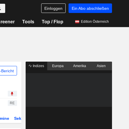
Einloggen
Ein Abo abschließen
reener
Tools
Top / Flop
Edition Österreich
Indizes
Europa
Amerika
Asien
Bericht
RE
rmine
Sektor
ETFs