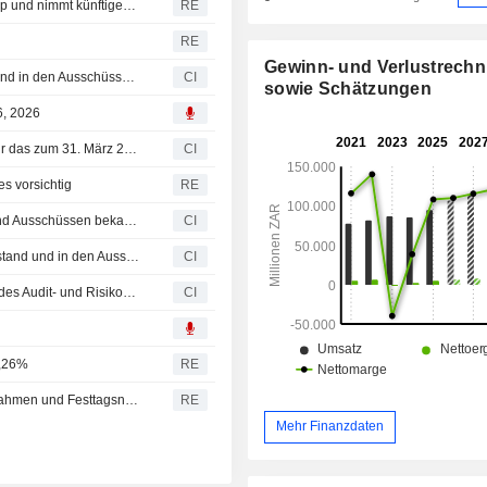
Südafrikas Pepkor bündelt Fintech-Sparte mit Shop2Shop und nimmt künftigen Börsengang ins Visier
RE
RE
Gewinn- und Verlustrech
Pepkor Holdings Limited gibt Veränderungen im Board und in den Ausschüssen bekannt
CI
sowie Schätzungen
6, 2026
Pepkor Holdings Limited veröffentlicht Ergebniszahlen für das zum 31. März 2026 abgeschlossene erste Halbjahr
CI
es vorsichtig
RE
Pepkor Holdings Limited gibt Änderungen in Vorstand und Ausschüssen bekannt
CI
Pepkor Holdings Limited genehmigt Änderungen im Vorstand und in den Ausschüssen
CI
Pepkor Holdings Limited kündigt Wechsel an der Spitze des Audit- und Risikoausschusses sowie des Personal- und Vergütungsausschusses an
CI
6,26%
RE
Pepkor: Umsatzwachstum im ersten Quartal dank Übernahmen und Festtagsnachfrage
RE
Mehr Finanzdaten