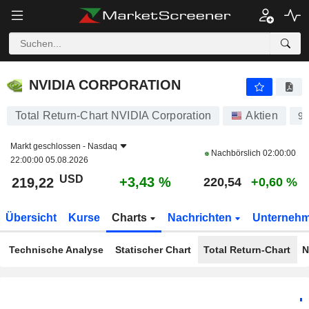
NVIDIA CORPORATION
219,22
$
+3,43 %
NVIDIA CORPORATION
Total Return-Chart NVIDIA Corporation
Aktien
9
Markt geschlossen -
Nasdaq
Nachbörslich
02:00:00
22:00:00 05.08.2026
USD
+3,43 %
219,22
220,54
+0,60 %
Übersicht
Kurse
Charts
Nachrichten
Unterneh
Technische Analyse
Statischer Chart
Total Return-Chart
N