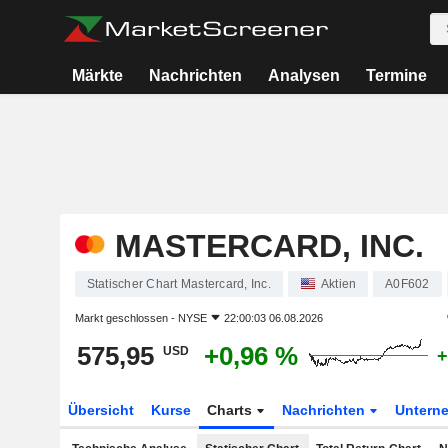
Märkte
Nachrichten
Analysen
Termine
MASTERCARD, INC.
Statischer Chart Mastercard, Inc.
Aktien
A0F602
Markt geschlossen -
NYSE
22:00:03 06.08.2026
575,95
+0,96 %
USD
+
Übersicht
Kurse
Charts
Nachrichten
Untern