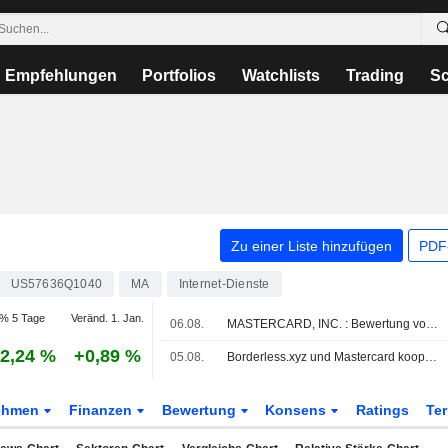
Empfehlungen
Portfolios
Watchlists
Trading
Sc
Zu einer Liste hinzufügen
PDF-
US57636Q1040
MA
Internet-Dienste
% 5 Tage
Veränd. 1. Jan.
06.08.
MASTERCARD, INC. : Bewertung von Daiwa Securities zum Kaufen erhalten
2,24 %
+0,89 %
05.08.
Borderless.xyz und Mastercard kooperieren, um vertrauenswürdige grenzüberschreitende Stablecoin-Zahlungsströme voranzubringen
ehmen
Finanzen
Bewertung
Konsens
Ratings
Te